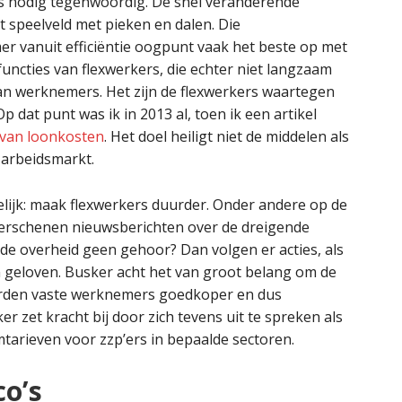
rs nodig tegenwoordig. De snel veranderende
 speelveld met pieken en dalen. Die
r vanuit efficiëntie oogpunt vaak het beste op met
 functies van flexwerkers, die echter niet langzaam
an werknemers. Het zijn de flexwerkers waartegen
p dat punt was ik in 2013 al, toen ik een artikel
 van loonkosten
. Het doel heiligt niet de middelen als
arbeidsmarkt.
elijk: maak flexwerkers duurder. Onder andere op de
erschenen nieuwsberichten over de dreigende
e overheid geen gehoor? Dan volgen er acties, als
geloven. Busker acht het van groot belang om de
orden vaste werknemers goedkoper en dus
r zet kracht bij door zich tevens uit te spreken als
tarieven voor zzp’ers in bepaalde sectoren.
co’s