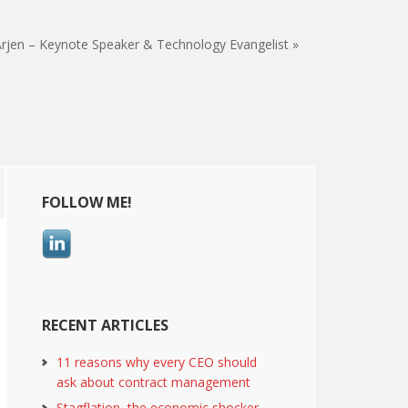
rjen – Keynote Speaker & Technology Evangelist »
Primary
FOLLOW ME!
Sidebar
RECENT ARTICLES
11 reasons why every CEO should
ask about contract management
Stagflation, the economic shocker