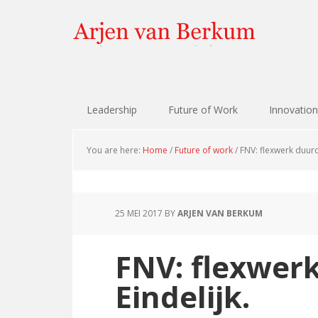
Skip
Skip
Skip
Skip
to
to
to
to
primary
content
primary
footer
navigation
sidebar
Leadership
Future of Work
Innovation
You are here:
Home
/
Future of work
/
FNV: flexwerk duurd
25 MEI 2017
BY
ARJEN VAN BERKUM
FNV: flexwer
Eindelijk.