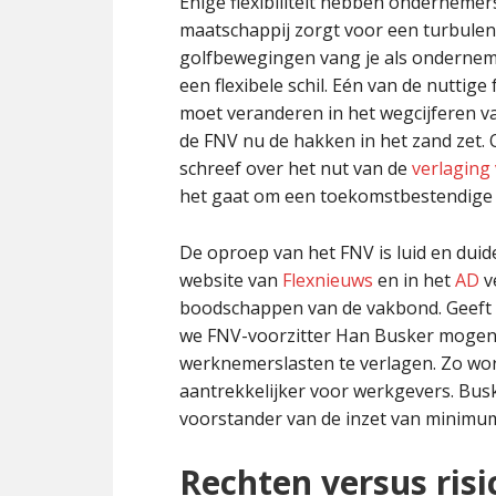
Enige flexibiliteit hebben onderneme
maatschappij zorgt voor een turbulent
golfbewegingen vang je als onderneme
een flexibele schil. Eén van de nuttige
moet veranderen in het wegcijferen v
de FNV nu de hakken in het zand zet. O
schreef over het nut van de
verlaging
het gaat om een toekomstbestendige 
De oproep van het FNV is luid en duid
website van
Flexnieuws
en in het
AD
v
boodschappen van de vakbond. Geeft d
we FNV-voorzitter Han Busker mogen 
werknemerslasten te verlagen. Zo w
aantrekkelijker voor werkgevers. Buske
voorstander van de inzet van minimum
Rechten versus risi