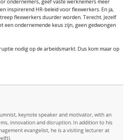
s voor ondernemers, geef vaste werknemers meer
n inspirerend HR-beleid voor flexwerkers. En ja,
treep flexwerkers duurder worden. Terecht. Jezelf
moet een ondernemende keus zijn, geen gedwongen
isruptie nodig op de arbeidsmarkt. Dus kom maar op
lumnist, keynote speaker and motivator, with an
ms, innovation and disruption. In addition to his
gement evangelist, he is a visiting lecturer at
lft).