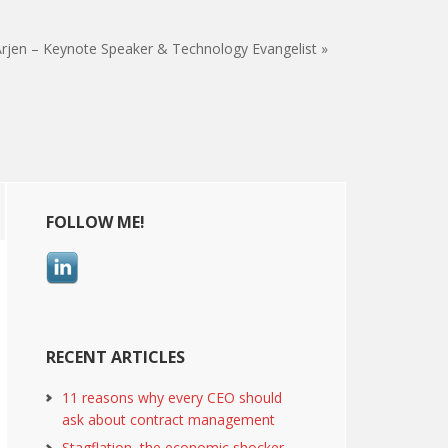
rjen – Keynote Speaker & Technology Evangelist »
Primary
FOLLOW ME!
Sidebar
RECENT ARTICLES
11 reasons why every CEO should
ask about contract management
Stagflation, the economic shocker