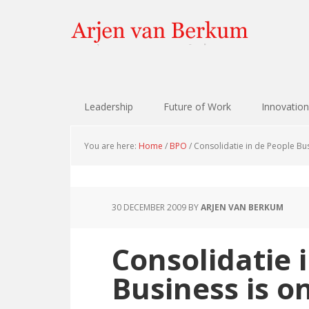
Skip
Skip
Skip
Skip
to
to
to
to
primary
content
primary
footer
navigation
sidebar
Leadership
Future of Work
Innovation
You are here:
Home
/
BPO
/
Consolidatie in de People B
30 DECEMBER 2009
BY
ARJEN VAN BERKUM
Consolidatie 
Business is 