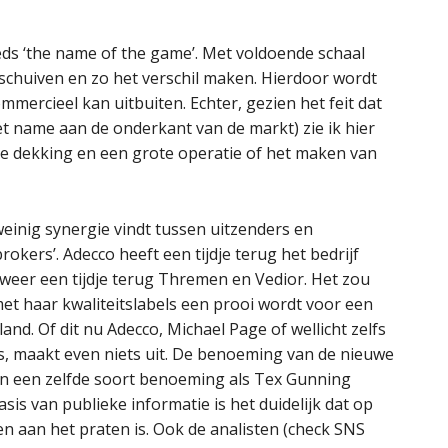
eeds ‘the name of the game’. Met voldoende schaal
s schuiven en zo het verschil maken. Hierdoor wordt
commercieel kan uitbuiten. Echter, gezien het feit dat
met name aan de onderkant van de markt) zie ik hier
ke dekking en een grote operatie of het maken van
weinig synergie vindt tussen uitzenders en
rokers’. Adecco heeft een tijdje terug het bedrijf
eer een tijdje terug Thremen en Vedior. Het zou
met haar kwaliteitslabels een prooi wordt voor een
nd. Of dit nu Adecco, Michael Page of wellicht zelfs
 is, maakt even niets uit. De benoeming van de nieuwe
an een zelfde soort benoeming als Tex Gunning
basis van publieke informatie is het duidelijk dat op
n aan het praten is. Ook de analisten (check SNS