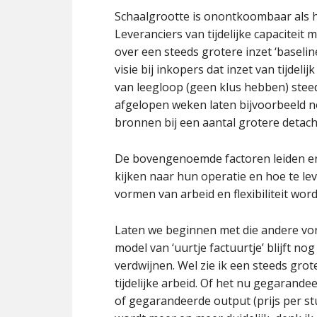
Schaalgrootte is onontkoombaar als he
Leveranciers van tijdelijke capacitei
over een steeds grotere inzet ‘baselin
visie bij inkopers dat inzet van tijdeli
van leegloop (geen klus hebben) steed
afgelopen weken laten bijvoorbeeld no
bronnen bij een aantal grotere detache
De bovengenoemde factoren leiden er 
kijken naar hun operatie en hoe te l
vormen van arbeid en flexibiliteit wor
Laten we beginnen met die andere vorm
model van ‘uurtje factuurtje’ blijft no
verdwijnen. Wel zie ik een steeds grot
tijdelijke arbeid. Of het nu gegarand
of gegarandeerde output (prijs per st