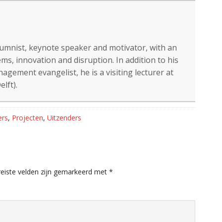
lumnist, keynote speaker and motivator, with an
ms, innovation and disruption. In addition to his
gement evangelist, he is a visiting lecturer at
lft).
ers
,
Projecten
,
Uitzenders
eiste velden zijn gemarkeerd met
*