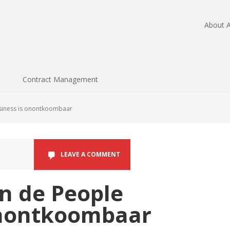
About A
Contract Management
usiness is onontkoombaar
LEAVE A COMMENT
in de People
onontkoombaar