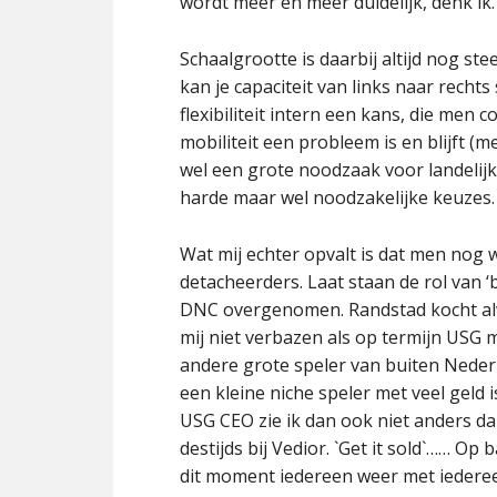
wordt meer en meer duidelijk, denk ik.
Schaalgrootte is daarbij altijd nog st
kan je capaciteit van links naar recht
flexibiliteit intern een kans, die men 
mobiliteit een probleem is en blijft (
wel een grote noodzaak voor landelij
harde maar wel noodzakelijke keuzes.
Wat mij echter opvalt is dat men nog 
detacheerders. Laat staan de rol van ‘b
DNC overgenomen. Randstad kocht alw
mij niet verbazen als op termijn USG 
andere grote speler van buiten Nederla
een kleine niche speler met veel geld
USG CEO zie ik dan ook niet anders d
destijds bij Vedior. `Get it sold`…… Op 
dit moment iedereen weer met iederee