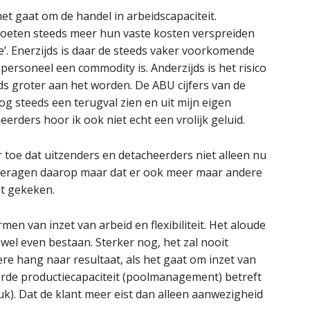
t gaat om de handel in arbeidscapaciteit.
t moeten steeds meer hun vaste kosten verspreiden
e’. Enerzijds is daar de steeds vaker voorkomende
jk personeel een commodity is. Anderzijds is het risico
s groter aan het worden. De ABU cijfers van de
g steeds een terugval zien en uit mijn eigen
erders hoor ik ook niet echt een vrolijk geluid.
toe dat uitzenders en detacheerders niet alleen nu
everagen daarop maar dat er ook meer maar andere
dt gekeken.
en van inzet van arbeid en flexibiliteit. Het aloude
g wel even bestaan. Sterker nog, het zal nooit
ere hang naar resultaat, als het gaat om inzet van
eerde productiecapaciteit (poolmanagement) betreft
uk). Dat de klant meer eist dan alleen aanwezigheid