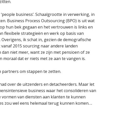
itten.
 ‘people business’. Schaalgrootte in verwerking, in
en. Business Process Outsourcing (BPO) is uit wat
ee op hun bek gegaan en het vertrouwen is links en
an flexibele strategieën en werk op basis van
. Overigens, ik schat in, gezien de demografische
t vanaf 2015 sourcing naar andere landen
 dan niet meer, want ze zijn met pensioen of ze
 moraal dat er niets met ze aan te vangen is.
en partners om stappen te zetten.
had over de uitzenders en detacheerders. Maar let
 mensintensieve business waar het consolideren van
re vormen van diensten aan klanten te kunnen
ces zou wel eens helemaal terug kunnen komen….