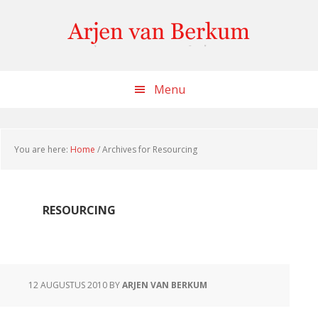
Skip
Skip
Skip
to
to
to
content
primary
footer
sidebar
Menu
You are here:
Home
/
Archives for Resourcing
RESOURCING
12 AUGUSTUS 2010
BY
ARJEN VAN BERKUM