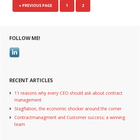
« PREVIOUS PAGE
PAGE
1
PAGE
2
Primary
FOLLOW ME!
Sidebar
RECENT ARTICLES
11 reasons why every CEO should ask about contract
management
Stagflation, the economic shocker around the corner
Contractmanagment and Customer success; a winning
team