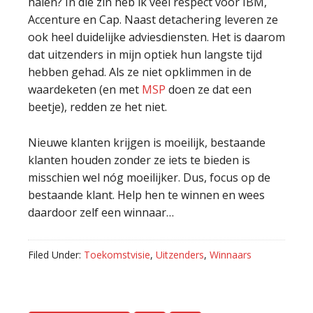
halen? In die zin heb ik veel respect voor IBM,
Accenture en Cap. Naast detachering leveren ze
ook heel duidelijke adviesdiensten. Het is daarom
dat uitzenders in mijn optiek hun langste tijd
hebben gehad. Als ze niet opklimmen in de
waardeketen (en met
MSP
doen ze dat een
beetje), redden ze het niet.
Nieuwe klanten krijgen is moeilijk, bestaande
klanten houden zonder ze iets te bieden is
misschien wel nóg moeilijker. Dus, focus op de
bestaande klant. Help hen te winnen en wees
daardoor zelf een winnaar…
Filed Under:
Toekomstvisie
,
Uitzenders
,
Winnaars