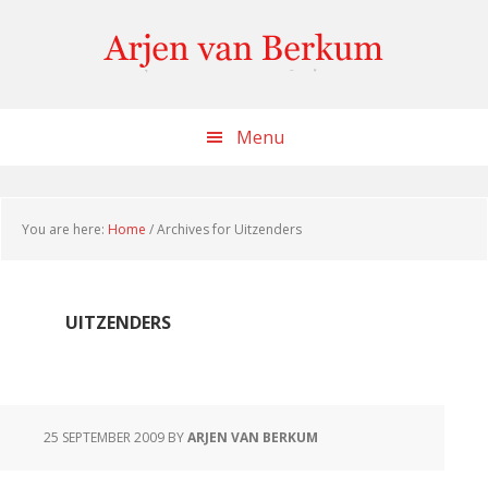
Skip
Skip
Skip
to
to
to
content
primary
footer
sidebar
Menu
You are here:
Home
/
Archives for Uitzenders
UITZENDERS
25 SEPTEMBER 2009
BY
ARJEN VAN BERKUM