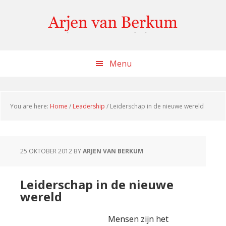
Skip
Skip
Skip
to
to
to
content
primary
footer
sidebar
Menu
You are here:
Home
/
Leadership
/
Leiderschap in de nieuwe wereld
25 OKTOBER 2012
BY
ARJEN VAN BERKUM
Leiderschap in de nieuwe
wereld
Mensen zijn het