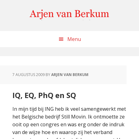
Skip
Skip
Skip
to
to
to
content
primary
footer
sidebar
Menu
7 AUGUSTUS 2009
BY
ARJEN VAN BERKUM
IQ, EQ, PhQ en SQ
In mijn tijd bij ING heb ik veel samengewerkt met
het Belgische bedrijf Still Movin. Ik ontmoette ze
ooit op een congres en was erg onder de indruk
van de wijze hoe en waarop zij het verband