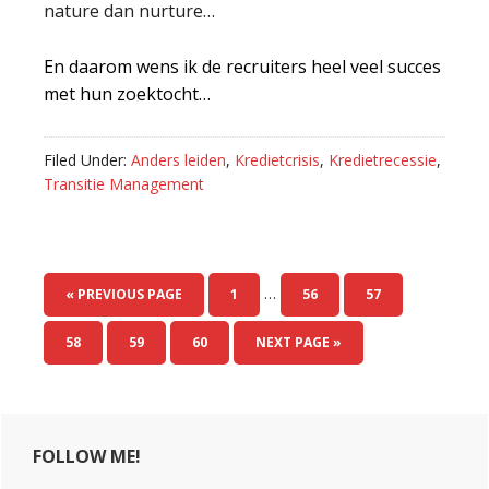
nature dan nurture…
En daarom wens ik de recruiters heel veel succes
met hun zoektocht…
Filed Under:
Anders leiden
,
Kredietcrisis
,
Kredietrecessie
,
Transitie Management
…
« PREVIOUS PAGE
PAGE
1
PAGE
56
PAGE
57
PAGE
58
PAGE
59
PAGE
60
NEXT PAGE »
Primary
FOLLOW ME!
Sidebar