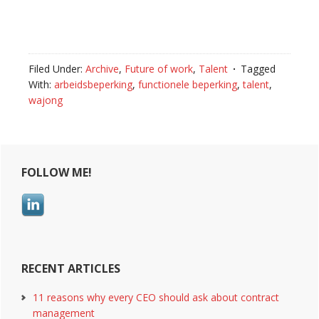
Filed Under:
Archive
,
Future of work
,
Talent
Tagged
With:
arbeidsbeperking
,
functionele beperking
,
talent
,
wajong
Primary
FOLLOW ME!
Sidebar
RECENT ARTICLES
11 reasons why every CEO should ask about contract
management