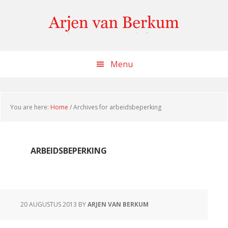
Skip
Skip
Skip
to
to
to
content
primary
footer
sidebar
Menu
You are here:
Home
/
Archives for arbeidsbeperking
ARBEIDSBEPERKING
20 AUGUSTUS 2013
BY
ARJEN VAN BERKUM