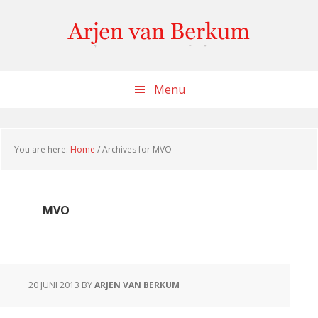
Skip
Skip
Skip
to
to
to
content
primary
footer
sidebar
Menu
You are here:
Home
/
Archives for MVO
MVO
20 JUNI 2013
BY
ARJEN VAN BERKUM