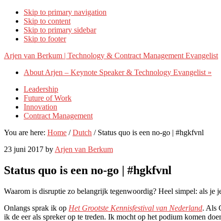
Skip to primary navigation
Skip to content
Skip to primary sidebar
Skip to footer
Arjen van Berkum | Technology & Contract Management Evangelist
About Arjen – Keynote Speaker & Technology Evangelist »
Leadership
Future of Work
Innovation
Contract Management
You are here:
Home
/
Dutch
/
Status quo is een no-go | #hgkfvnl
23 juni 2017
by
Arjen van Berkum
Status quo is een no-go | #hgkfvnl
Waarom is disruptie zo belangrijk tegenwoordig? Heel simpel: als je jez
Onlangs sprak ik op
Het Grootste Kennisfestival van Nederland
. Als
ik de eer als spreker op te treden. Ik mocht op het podium komen doen