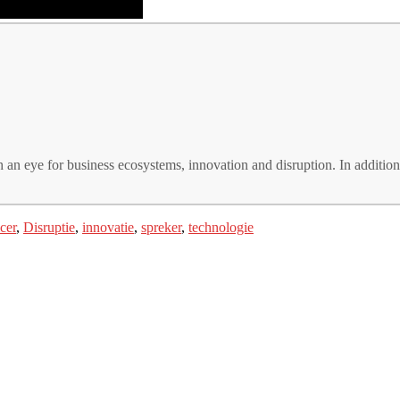
 an eye for business ecosystems, innovation and disruption. In additio
cer
,
Disruptie
,
innovatie
,
spreker
,
technologie