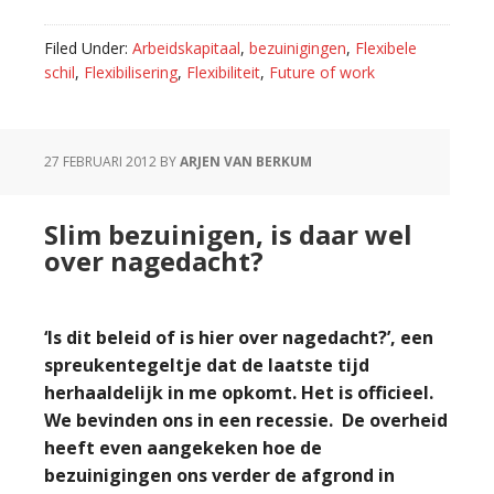
Loonmatiging
of
Filed Under:
Arbeidskapitaal
,
bezuinigingen
,
Flexibele
–
schil
,
Flexibilisering
,
Flexibiliteit
,
Future of work
stijging?
Beloon
flexibiliteit!
27 FEBRUARI 2012
BY
ARJEN VAN BERKUM
Slim bezuinigen, is daar wel
over nagedacht?
‘Is dit beleid of is hier over nagedacht?’, een
spreukentegeltje dat de laatste tijd
herhaaldelijk in me opkomt. Het is officieel.
We bevinden ons in een recessie. De overheid
heeft even aangekeken hoe de
bezuinigingen ons verder de afgrond in