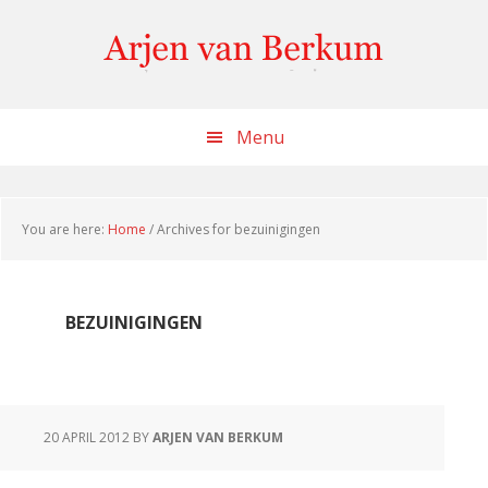
Skip
Skip
Skip
to
to
to
content
primary
footer
sidebar
Menu
You are here:
Home
/
Archives for bezuinigingen
BEZUINIGINGEN
20 APRIL 2012
BY
ARJEN VAN BERKUM