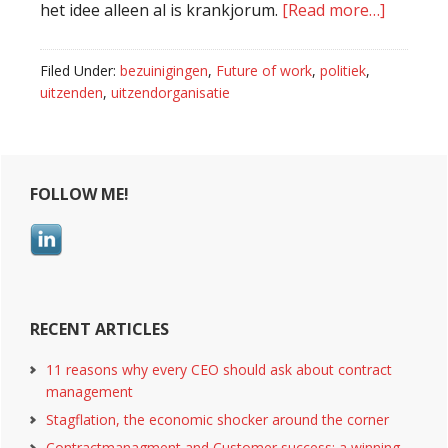
het idee alleen al is krankjorum.
[Read more…]
about
Slim
bezuini
Filed Under:
bezuinigingen
,
Future of work
,
politiek
,
is
uitzenden
,
uitzendorganisatie
daar
wel
over
Primary
nagedac
FOLLOW ME!
Sidebar
RECENT ARTICLES
11 reasons why every CEO should ask about contract
management
Stagflation, the economic shocker around the corner
Contractmanagment and Customer success; a winning