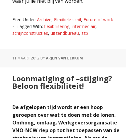
waar jullie niet blij van worden.
Filed Under:
Archive
,
Flexibele schil
,
Future of work
Tagged With:
flexibilisering
,
intermediair
,
schijnconstructies
,
uitzendbureau
,
zzp
11 MAART 2012
BY
ARJEN VAN BERKUM
Loonmatiging of –stijging?
Beloon flexibiliteit!
De afgelopen tijd wordt er een hoop
geroepen over wat te doen met de lonen.
Omhoog, omlaag. Werkgeversorganisatie
VNO-NCW riep op tot het toepassen van de