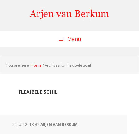
Skip
Skip
Skip
to
to
to
content
primary
footer
sidebar
Menu
You are here:
Home
/
Archives for Flexibele schil
FLEXIBELE SCHIL
25 JULI 2013
BY
ARJEN VAN BERKUM