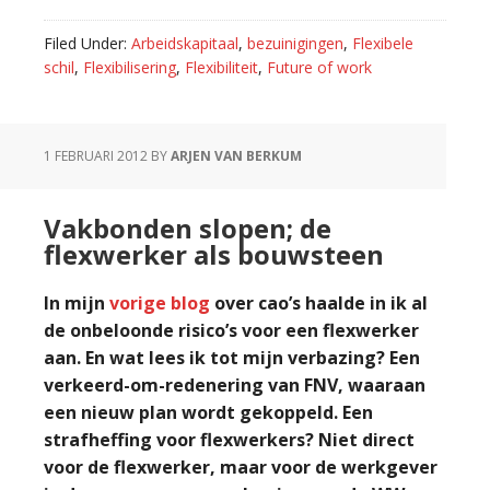
Loonmatiging
of
Filed Under:
Arbeidskapitaal
,
bezuinigingen
,
Flexibele
–
schil
,
Flexibilisering
,
Flexibiliteit
,
Future of work
stijging?
Beloon
flexibiliteit!
1 FEBRUARI 2012
BY
ARJEN VAN BERKUM
Vakbonden slopen; de
flexwerker als bouwsteen
In mijn
vorige blog
over cao’s haalde in ik al
de onbeloonde risico’s voor een flexwerker
aan. En wat lees ik tot mijn verbazing? Een
verkeerd-om-redenering van FNV, waaraan
een nieuw plan wordt gekoppeld. Een
strafheffing voor flexwerkers? Niet direct
voor de flexwerker, maar voor de werkgever