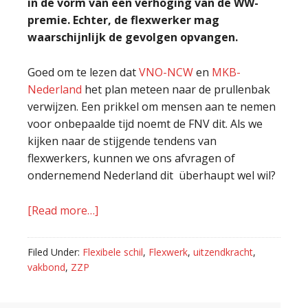
in de vorm van een verhoging van de WW-
premie. Echter, de flexwerker mag
waarschijnlijk de gevolgen opvangen.
Goed om te lezen dat
VNO-NCW
en
MKB-
Nederland
het plan meteen naar de prullenbak
verwijzen. Een prikkel om mensen aan te nemen
voor onbepaalde tijd noemt de FNV dit. Als we
kijken naar de stijgende tendens van
flexwerkers, kunnen we ons afvragen of
ondernemend Nederland dit überhaupt wel wil?
[Read more…]
about
Vakbonden
slopen;
Filed Under:
Flexibele schil
,
Flexwerk
,
uitzendkracht
,
de
vakbond
,
ZZP
flexwerker
als