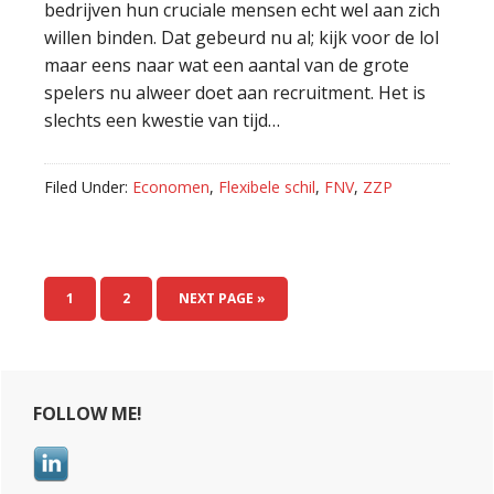
bedrijven hun cruciale mensen echt wel aan zich
willen binden. Dat gebeurd nu al; kijk voor de lol
maar eens naar wat een aantal van de grote
spelers nu alweer doet aan recruitment. Het is
slechts een kwestie van tijd…
Filed Under:
Economen
,
Flexibele schil
,
FNV
,
ZZP
PAGE
1
PAGE
2
NEXT PAGE »
Primary
FOLLOW ME!
Sidebar