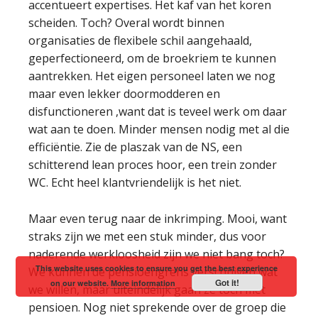
accentueert expertises. Het kaf van het koren
scheiden. Toch? Overal wordt binnen
organisaties de flexibele schil aangehaald,
geperfectioneerd, om de broekriem te kunnen
aantrekken. Het eigen personeel laten we nog
maar even lekker doormodderen en
disfunctioneren ,want dat is teveel werk om daar
wat aan te doen. Minder mensen nodig met al die
efficiëntie. Zie de plaszak van de NS, een
schitterend lean proces hoor, een trein zonder
WC. Echt heel klantvriendelijk is het niet.
Maar even terug naar de inkrimping. Mooi, want
straks zijn we met een stuk minder, dus voor
naderende werkloosheid zijn we niet bang toch?
This website uses cookies to ensure you get the best experience
We kunnen de pensioengrens verschuiven wat
Got it!
on our website.
More information
we willen, maar uiteindelijk gaan ze toch met
pensioen. Nog niet sprekende over de groep die