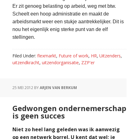
Er zit genoeg belasting op arbeid, weg met btw.
Scheelt een hoop administratie en maakt de
arbeidsmarkt weer een stukje aantrekkelijker. Dit is
nou het eigenlijk enig sterke punt van de elf
stellingen.
Filed Under:
flexmarkt
,
Future of work
,
HR
,
Uitzenders
,
uitzendkracht
,
uitzendorganisatie
,
ZZP'er
25 MEI 2012
BY
ARJEN VAN BERKUM
Gedwongen ondernemerschap
is geen succes
Niet zo heel lang geleden was ik aanwezig
op een netwerk borrel. U kent dat wel; je