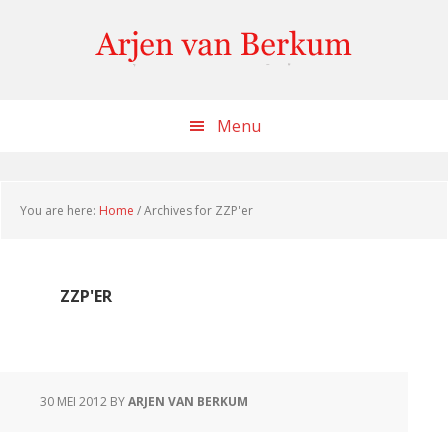
Skip
Skip
Skip
to
to
to
content
primary
footer
sidebar
Menu
You are here:
Home
/
Archives for ZZP'er
ZZP'ER
30 MEI 2012
BY
ARJEN VAN BERKUM