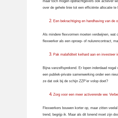
maar toch mogen opdrachtgevers ook actiever wo
over de gehele linie tot een efficiënte allocatie t
Een bekrachtiging en handhaving van de oo
Als mindere flexvormen moeten verdwijnen, wat do
flexwerker als een oproep- of nulurencontract, ma
Pak malafiditeit keihard aan en investeer 
Bijna vanzelfsprekend. Er lopen inderdaad nogal w
een publiek-private samenwerking onder een nieu
ze dat ook bij de schijn ZZP’er volop doet?
Zorg voor een meer activerende ww. Verbet
Flexwerkers bouwen korter op, maar zitten veela
trend, begrijp ik. Maar als dit lonend moet zijn 