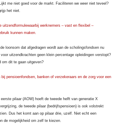
Lijkt me niet goed voor de markt. Faciliteren we weer niet teveel?
jp het niet.
de uitzendformule
waarbij werknemers – vast en flexibel –
gebruik kunnen maken.
n de loonsom dat afgedragen wordt aan de scholingsfondsen nu
o voor uitzendkrachten geen klein percentage opleidingen verstopt?
 om dit te gaan uitgeven?
 bij pensioenfondsen, banken of verzekeraars en de zorg voor een
 eerste pilaar (AOW) hoeft de tweede helft van generatie X
ergrijzing, de tweede pilaar (bedrijfspensioen) is ook volstrekt
zien. Dus het komt aan op pilaar drie, uzelf. Niet echt een
on de mogelijkheid om zelf te kiezen.