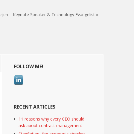
rjen – Keynote Speaker & Technology Evangelist »
Primary
FOLLOW ME!
Sidebar
RECENT ARTICLES
11 reasons why every CEO should
ask about contract management
Stagflation, the economic shocker