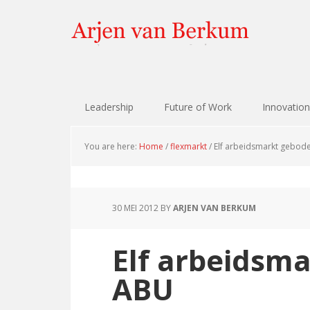
Skip
Skip
Skip
Skip
to
to
to
to
primary
content
primary
footer
navigation
sidebar
Leadership
Future of Work
Innovation
You are here:
Home
/
flexmarkt
/
Elf arbeidsmarkt gebod
30 MEI 2012
BY
ARJEN VAN BERKUM
Elf arbeidsm
ABU