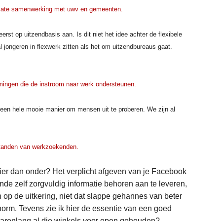
private samenwerking met uwv en gemeenten.
st op uitzendbasis aan. Is dit niet het idee achter de flexibele
l jongeren in flexwerk zitten als het om uitzendbureaus gaat.
mingen die de instroom naar werk ondersteunen.
 een hele mooie manier om mensen uit te proberen. We zijn al
estanden van werkzoekenden.
ier dan onder? Het verplicht afgeven van je Facebook
de zelf zorgvuldig informatie behoren aan te leveren,
ten op de uitkering, niet dat slappe gehannes van beter
orm. Tevens zie ik hier de essentie van een goed
 jarenlang al die winkels voor open gehouden?