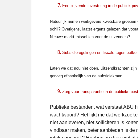
Een blijvende investering in de publiek-
Natuurlijk nemen werkgevers kwetsbare groepen eer
schil? Overigens, laatst ergens gelezen dat voora
Nieuwe markt misschien voor de uitzenders?
Subsidieregelingen en fiscale tegemoetko
Laten we dat nou niet doen. Uitzendkrachten zijn
genoeg afhankelijk van de subsidiekraan.
Zorg voor transparantie in de publieke b
Publieke bestanden, wat verstaat ABU h
wachtwoord? Het lijkt me dat werkzoeken
niet aanleveren, niet solliciteren is kor
vindbaar maken, beter aanbieden is de n
intake gesprek? Hebben ze daar niet al