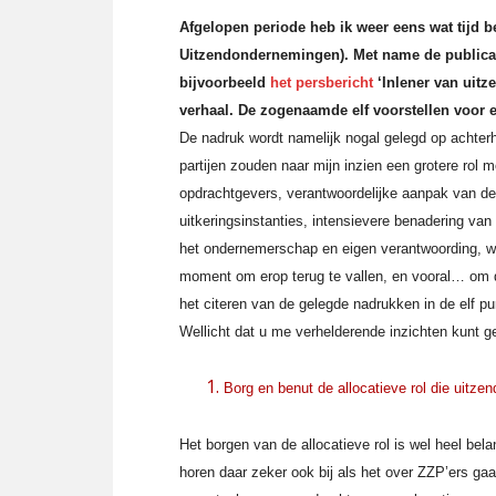
Afgelopen periode heb ik weer eens wat tijd
Uitzendondernemingen). Met name de publica
bijvoorbeeld
het persbericht
‘Inlener van uitz
verhaal. De zogenaamde
elf voorstellen voor
De nadruk wordt namelijk nogal gelegd op achter
partijen zouden naar mijn inzien een grotere rol 
opdrachtgevers, verantwoordelijke aanpak van de
uitkeringsinstanties, intensievere benadering v
het ondernemerschap en eigen verantwoording, wa
moment om erop terug te vallen, en vooral… om dit
het citeren van de gelegde nadrukken in de elf pun
Wellicht dat u me verhelderende inzichten kunt 
Borg en benut de allocatieve rol die uitzen
Het borgen van de allocatieve rol is wel heel bela
horen daar zeker ook bij als het over ZZP’ers gaa