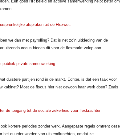
rden. Een goed HR beleid en actieve samenwerking helpt beter om
e komen.
rspronkelijke afspraken uit de Flexwet.
en we dan met payrolling? Dat is net zo’n uitkleding van de
ar uitzendbureaus bieden dit voor de flexmarkt volop aan.
in publiek-private samenwerking.
at duistere partijen rond in de markt. Echter, is dat een taak voor
w kabinet? Moet de fiscus hier niet gewoon haar werk doen? Zoals
er de toegang tot de sociale zekerheid voor flexkrachten.
l ook kortere periodes zonder werk. Aangepaste regels omtrent deze
door het duurder worden van uitzendkrachten, omdat ze