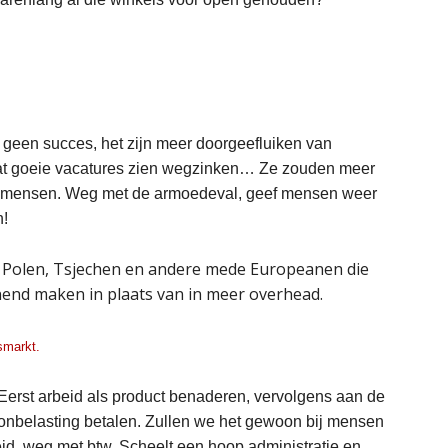
 geen succes, het zijn meer doorgeefluiken van
wat goeie vacatures zien wegzinken… Ze zouden meer
an mensen. Weg met de armoedeval, geef mensen weer
n!
00 Polen, Tsjechen en andere mede Europeanen die
nend maken in plaats van in meer overhead.
smarkt.
 Eerst arbeid als product benaderen, vervolgens aan de
onbelasting betalen. Zullen we het gewoon bij mensen
id, weg met btw. Scheelt een hoop administratie en