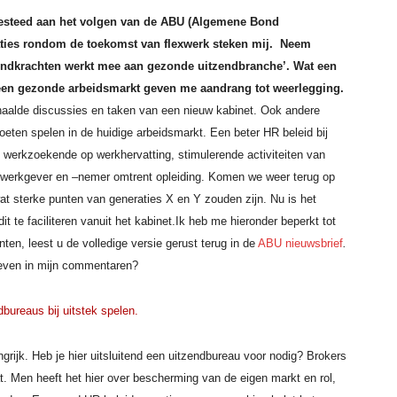
 besteed aan het volgen van de ABU (Algemene Bond
ties rondom de toekomst van flexwerk steken mij. Neem
endkrac
hten werkt mee aan gezonde uitzendbranche’. Wat een
 een gezonde arbeidsmarkt geven me aandrang tot weerlegging.
haalde discussies en taken van een nieuw kabinet. Ook andere
moeten spelen in de huidige arbeidsmarkt. Een beter HR beleid bij
 werkzoekende op werkhervatting, stimulerende activiteiten van
an werkgever en –nemer omtrent opleiding. Komen we weer terug op
t sterke punten van generaties X en Y zouden zijn. Nu is het
 te faciliteren vanuit het kabinet.
Ik heb me hieronder beperkt tot
ten, leest u de volledige versie gerust terug in de
ABU nieuwsbrief
.
geven in mijn commentaren?
dbureaus bij uitstek spelen.
ngrijk. Heb je hier uitsluitend een uitzendbureau voor nodig? Brokers
t. Men heeft het hier over bescherming van de eigen markt en rol,