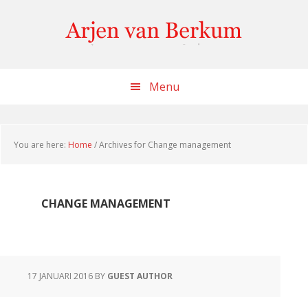
Skip
Skip
Skip
to
to
to
content
primary
footer
sidebar
Menu
You are here:
Home
/
Archives for Change management
CHANGE MANAGEMENT
17 JANUARI 2016
BY
GUEST AUTHOR