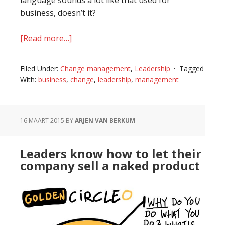
business, doesn’t it?
[Read more…]
about
Why
lasting
Filed Under:
Change management
,
Leadership
Tagged
change
With:
business
,
change
,
leadership
,
management
must
come
from
16 MAART 2015
BY
ARJEN VAN BERKUM
within
[infographic]
Leaders know how to let their
company sell a naked product