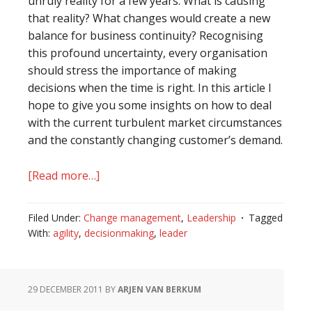
unruly reality for a few years. What is causing
that reality? What changes would create a new
balance for business continuity? Recognising
this profound uncertainty, every organisation
should stress the importance of making
decisions when the time is right. In this article I
hope to give you some insights on how to deal
with the current turbulent market circumstances
and the constantly changing customer’s demand.
[Read more…]
about
Leaders
know
Filed Under:
Change management
,
Leadership
Tagged
how
With:
agility
,
decisionmaking
,
leader
to
let
their
29 DECEMBER 2011
BY
ARJEN VAN BERKUM
company