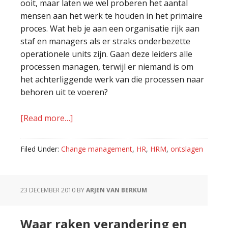
ooit, maar laten we wel proberen het aantal
mensen aan het werk te houden in het primaire
proces. Wat heb je aan een organisatie rijk aan
staf en managers als er straks onderbezette
operationele units zijn. Gaan deze leiders alle
processen managen, terwijl er niemand is om
het achterliggende werk van die processen naar
behoren uit te voeren?
[Read more…]
about
Ontsla
de
Filed Under:
Change management
,
HR
,
HRM
,
ontslagen
juiste
mensen
23 DECEMBER 2010
BY
ARJEN VAN BERKUM
Waar raken verandering en