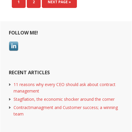
PAGE
1
PAGE
2
NEXT PAGE »
Primary
FOLLOW ME!
Sidebar
RECENT ARTICLES
11 reasons why every CEO should ask about contract
management
Stagflation, the economic shocker around the corner
Contractmanagment and Customer success; a winning
team