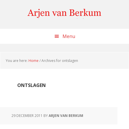
Skip
Skip
Skip
to
to
to
content
primary
footer
sidebar
Menu
You are here:
Home
/
Archives for ontslagen
ONTSLAGEN
29 DECEMBER 2011
BY
ARJEN VAN BERKUM