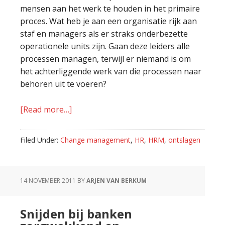
mensen aan het werk te houden in het primaire
proces. Wat heb je aan een organisatie rijk aan
staf en managers als er straks onderbezette
operationele units zijn. Gaan deze leiders alle
processen managen, terwijl er niemand is om
het achterliggende werk van die processen naar
behoren uit te voeren?
[Read more…]
about
Ontsla
de
Filed Under:
Change management
,
HR
,
HRM
,
ontslagen
juiste
mensen
14 NOVEMBER 2011
BY
ARJEN VAN BERKUM
Snijden bij banken