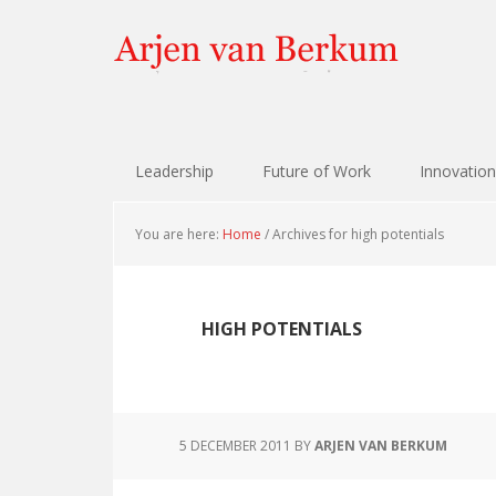
Skip
Skip
Skip
Skip
to
to
to
to
primary
content
primary
footer
navigation
sidebar
Leadership
Future of Work
Innovation
You are here:
Home
/
Archives for high potentials
HIGH POTENTIALS
5 DECEMBER 2011
BY
ARJEN VAN BERKUM