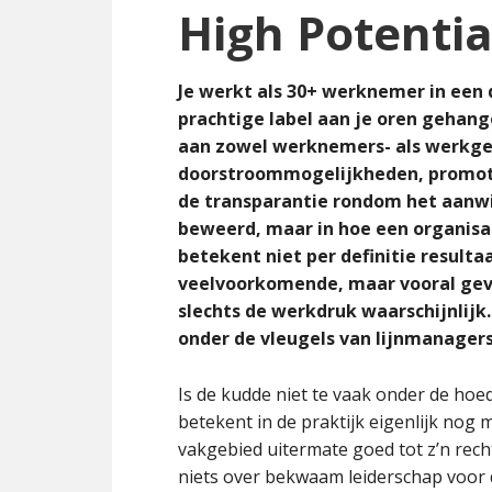
High Potential
Je werkt als 30+ werknemer in een 
prachtige label aan je oren gehange
aan zowel werknemers- als werkgev
doorstroommogelijkheden, promotie
de transparantie rondom het aanwi
beweerd, maar in hoe een organis
betekent niet per definitie resulta
veelvoorkomende, maar vooral gev
slechts de werkdruk waarschijnlij
onder de vleugels van lijnmanager
Is de kudde niet te vaak onder de ho
betekent in de praktijk eigenlijk nog 
vakgebied uitermate goed tot z’n recht
niets over bekwaam leiderschap voor