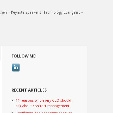
rjen – Keynote Speaker & Technology Evangelist »
Primary
FOLLOW ME!
Sidebar
RECENT ARTICLES
11 reasons why every CEO should
ask about contract management
Stagflation, the economic shocker