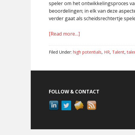
speler om het ontwikkelingsproces van
beoordelingen; in elk van deze aspecte
verder gaat als scheidsrechtertje spel
[Read more…]
about
High
Potentials
Filed Under:
high potentials
,
HR
,
Talent
,
tal
label
je
zo
Footer
FOLLOW & CONTACT