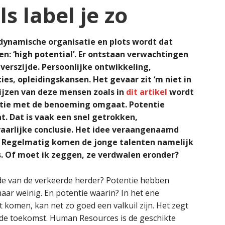
s label je zo
dynamische organisatie en plots wordt dat
n: ‘high potential’. Er ontstaan verwachtingen
erszijde. Persoonlijke ontwikkeling,
s, opleidingskansen. Het gevaar zit ‘m niet in
jzen van deze mensen zoals in
dit artikel
wordt
atie met de benoeming omgaat. Potentie
at. Dat is vaak een snel getrokken,
aarlijke conclusie. Het idee veraangenaamd
k. Regelmatig komen de jonge talenten namelijk
s. Of moet ik zeggen, ze verdwalen eronder?
ede van de verkeerde herder? Potentie hebben
maar weinig. En potentie waarin? In het ene
 komen, kan net zo goed een valkuil zijn. Het zegt
 de toekomst. Human Resources is de geschikte