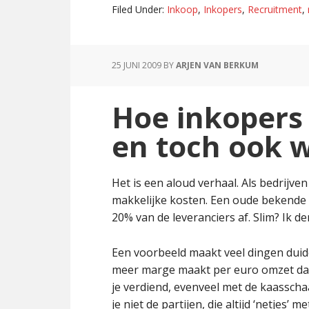
van
Filed Under:
Inkoop
,
Inkopers
,
Recruitment
,
resources
is
een
25 JUNI 2009
BY
ARJEN VAN BERKUM
vak
apart
Hoe inkopers
en toch ook w
Het is een aloud verhaal. Als bedrijve
makkelijke kosten. Een oude bekende 
20% van de leveranciers af. Slim? Ik de
Een voorbeeld maakt veel dingen duidel
meer marge maakt per euro omzet dan 
je verdiend, evenveel met de kaasscha
je niet de partijen, die altijd ‘netjes’ m