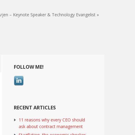
rjen – Keynote Speaker & Technology Evangelist »
Primary
FOLLOW ME!
Sidebar
RECENT ARTICLES
11 reasons why every CEO should
ask about contract management
Stagflation, the economic shocker