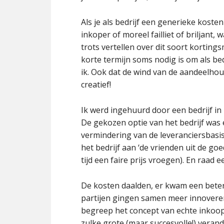
Als je als bedrijf een generieke koste
inkoper of moreel failliet of briljant
trots vertellen over dit soort kortings
korte termijn soms nodig is om als bed
ik. Ook dat de wind van de aandeelhou
creatief!
Ik werd ingehuurd door een bedrijf i
De gekozen optie van het bedrijf was 
vermindering van de leveranciersbasi
het bedrijf aan ‘de vrienden uit de goe
tijd een faire prijs vroegen). En raad
De kosten daalden, er kwam een betere
partijen gingen samen meer innoveren. 
begreep het concept van echte inkoop
zulke grote (maar succesvolle!) veran