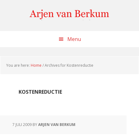
Skip
Skip
Skip
to
to
to
content
primary
footer
sidebar
Menu
You are here:
Home
/
Archives for Kostenreductie
KOSTENREDUCTIE
7 JULI 2009
BY
ARJEN VAN BERKUM