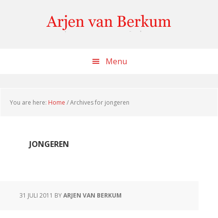
Skip
Skip
Skip
to
to
to
content
primary
footer
sidebar
Menu
You are here:
Home
/
Archives for jongeren
JONGEREN
31 JULI 2011
BY
ARJEN VAN BERKUM