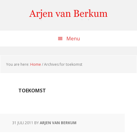
Skip
Skip
Skip
to
to
to
content
primary
footer
sidebar
Menu
You are here:
Home
/
Archives for toekomst
TOEKOMST
31 JULI 2011
BY
ARJEN VAN BERKUM