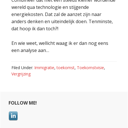
Combineer dat met een steeds kleiner wordende
wereld qua technologie en stijgende
energiekosten. Dat zal de aanzet zijn naar
anders denken en uiteindelijk doen. Tenminste,
dat hoop ik dan toch?!
En wie weet, wellicht waag ik er dan nog eens
een analyse aan…
Filed Under:
Immigratie
,
toekomst
,
Toekomstvisie
,
Vergrijzing
Primary
FOLLOW ME!
Sidebar