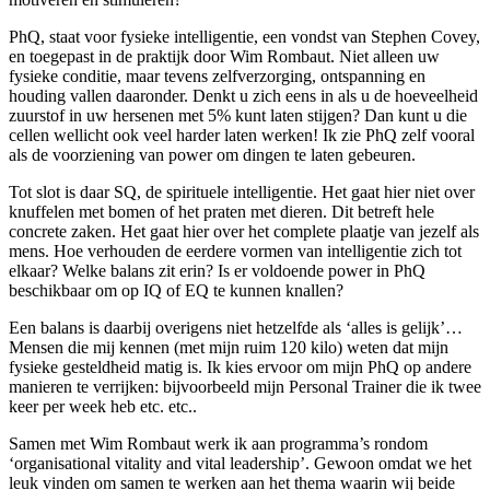
PhQ, staat voor fysieke intelligentie, een vondst van Stephen Covey,
en toegepast in de praktijk door Wim Rombaut. Niet alleen uw
fysieke conditie, maar tevens zelfverzorging, ontspanning en
houding vallen daaronder. Denkt u zich eens in als u de hoeveelheid
zuurstof in uw hersenen met 5% kunt laten stijgen? Dan kunt u die
cellen wellicht ook veel harder laten werken! Ik zie PhQ zelf vooral
als de voorziening van power om dingen te laten gebeuren.
Tot slot is daar SQ, de spirituele intelligentie. Het gaat hier niet over
knuffelen met bomen of het praten met dieren. Dit betreft hele
concrete zaken. Het gaat hier over het complete plaatje van jezelf als
mens. Hoe verhouden de eerdere vormen van intelligentie zich tot
elkaar? Welke balans zit erin? Is er voldoende power in PhQ
beschikbaar om op IQ of EQ te kunnen knallen?
Een balans is daarbij overigens niet hetzelfde als ‘alles is gelijk’…
Mensen die mij kennen (met mijn ruim 120 kilo) weten dat mijn
fysieke gesteldheid matig is. Ik kies ervoor om mijn PhQ op andere
manieren te verrijken: bijvoorbeeld mijn Personal Trainer die ik twee
keer per week heb etc. etc..
Samen met Wim Rombaut werk ik aan programma’s rondom
‘organisational vitality and vital leadership’. Gewoon omdat we het
leuk vinden om samen te werken aan het thema waarin wij beide