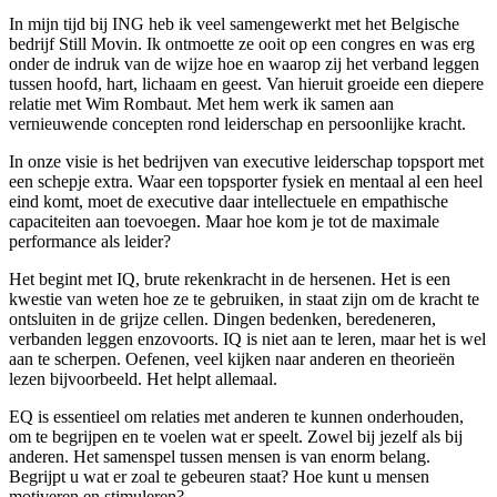
In mijn tijd bij ING heb ik veel samengewerkt met het Belgische
bedrijf Still Movin. Ik ontmoette ze ooit op een congres en was erg
onder de indruk van de wijze hoe en waarop zij het verband leggen
tussen hoofd, hart, lichaam en geest. Van hieruit groeide een diepere
relatie met Wim Rombaut. Met hem werk ik samen aan
vernieuwende concepten rond leiderschap en persoonlijke kracht.
In onze visie is het bedrijven van executive leiderschap topsport met
een schepje extra. Waar een topsporter fysiek en mentaal al een heel
eind komt, moet de executive daar intellectuele en empathische
capaciteiten aan toevoegen. Maar hoe kom je tot de maximale
performance als leider?
Het begint met IQ, brute rekenkracht in de hersenen. Het is een
kwestie van weten hoe ze te gebruiken, in staat zijn om de kracht te
ontsluiten in de grijze cellen. Dingen bedenken, beredeneren,
verbanden leggen enzovoorts. IQ is niet aan te leren, maar het is wel
aan te scherpen. Oefenen, veel kijken naar anderen en theorieën
lezen bijvoorbeeld. Het helpt allemaal.
EQ is essentieel om relaties met anderen te kunnen onderhouden,
om te begrijpen en te voelen wat er speelt. Zowel bij jezelf als bij
anderen. Het samenspel tussen mensen is van enorm belang.
Begrijpt u wat er zoal te gebeuren staat? Hoe kunt u mensen
motiveren en stimuleren?