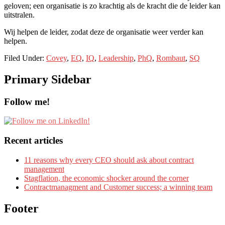
geloven; een organisatie is zo krachtig als de kracht die de leider kan
uitstralen.
Wij helpen de leider, zodat deze de organisatie weer verder kan
helpen.
Filed Under:
Covey
,
EQ
,
IQ
,
Leadership
,
PhQ
,
Rombaut
,
SQ
Primary Sidebar
Follow me!
Recent articles
11 reasons why every CEO should ask about contract
management
Stagflation, the economic shocker around the corner
Contractmanagment and Customer success; a winning team
Footer