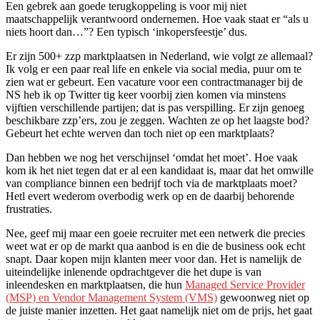
Een gebrek aan goede terugkoppeling is voor mij niet
maatschappelijk verantwoord ondernemen. Hoe vaak staat er “als u
niets hoort dan…”? Een typisch ‘inkopersfeestje’ dus.
Er zijn 500+ zzp marktplaatsen in Nederland, wie volgt ze allemaal?
Ik volg er een paar real life en enkele via social media, puur om te
zien wat er gebeurt. Een vacature voor een contractmanager bij de
NS heb ik op Twitter tig keer voorbij zien komen via minstens
vijftien verschillende partijen; dat is pas verspilling. Er zijn genoeg
beschikbare zzp’ers, zou je zeggen. Wachten ze op het laagste bod?
Gebeurt het echte werven dan toch niet op een marktplaats?
Dan hebben we nog het verschijnsel ‘omdat het moet’. Hoe vaak
kom ik het niet tegen dat er al een kandidaat is, maar dat het omwille
van compliance binnen een bedrijf toch via de marktplaats moet?
Hetl evert wederom overbodig werk op en de daarbij behorende
frustraties.
Nee, geef mij maar een goeie recruiter met een netwerk die precies
weet wat er op de markt qua aanbod is en die de business ook echt
snapt. Daar kopen mijn klanten meer voor dan. Het is namelijk de
uiteindelijke inlenende opdrachtgever die het dupe is van
inleendesken en marktplaatsen, die hun
Managed Service Provider
(MSP) en Vendor Management System (VMS)
gewoonweg niet op
de juiste manier inzetten. Het gaat namelijk niet om de prijs, het gaat