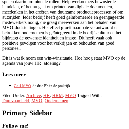
spelen daarin prominente rollen. Help werknemers bewuster te
handelen, of het nu gaat om printen van digitale documenten,
meedenken in het creëren van duurzame productieprocessen of om
autorijden. Ieder bedrijf heeft goed geïnformeerde en geëngageerde
medewerkers nodig, die graag meewerken aan het behalen van
MVO-doelstellingen. Het effect groeit naarmate verantwoord en
betrokken ondernemen is geïntegreerd in de bedrijfscultuur en het
bijdraagt de gewenste identiteit en imago. Dit heeft vaak ook
positieve gevolgen voor het verkrijgen en behouden van goed
personeel.
Dit is wat ik noem een win-winsituatie. Hoe hoog staat MVO op de
agenda van jouw HR- afdeling?
Lees meer
Go 4 MVO
, de drie P’s in de praktijk.
Filed Under:
Archive
,
HR
,
HRM
,
MVO
Tagged With:
Duurzaamheid
,
MVO
,
Ondernemen
Primary Sidebar
Follow me!