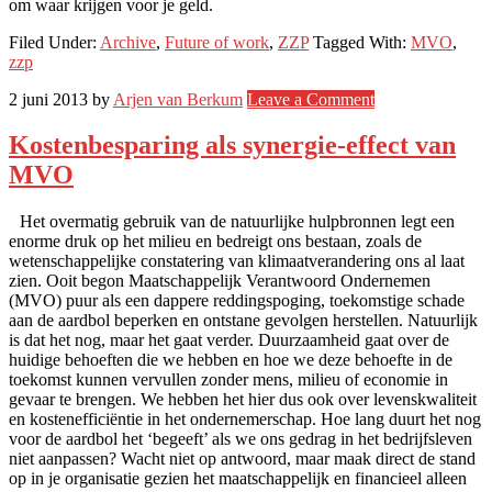
om waar krijgen voor je geld.
Filed Under:
Archive
,
Future of work
,
ZZP
Tagged With:
MVO
,
zzp
2 juni 2013
by
Arjen van Berkum
Leave a Comment
Kostenbesparing als synergie-effect van
MVO
Het overmatig gebruik van de natuurlijke hulpbronnen legt een
enorme druk op het milieu en bedreigt ons bestaan, zoals de
wetenschappelijke constatering van klimaatverandering ons al laat
zien. Ooit begon Maatschappelijk Verantwoord Ondernemen
(MVO) puur als een dappere reddingspoging, toekomstige schade
aan de aardbol beperken en ontstane gevolgen herstellen. Natuurlijk
is dat het nog, maar het gaat verder. Duurzaamheid gaat over de
huidige behoeften die we hebben en hoe we deze behoefte in de
toekomst kunnen vervullen zonder mens, milieu of economie in
gevaar te brengen. We hebben het hier dus ook over levenskwaliteit
en kostenefficiëntie in het ondernemerschap. Hoe lang duurt het nog
voor de aardbol het ‘begeeft’ als we ons gedrag in het bedrijfsleven
niet aanpassen? Wacht niet op antwoord, maar maak direct de stand
op in je organisatie gezien het maatschappelijk en financieel alleen