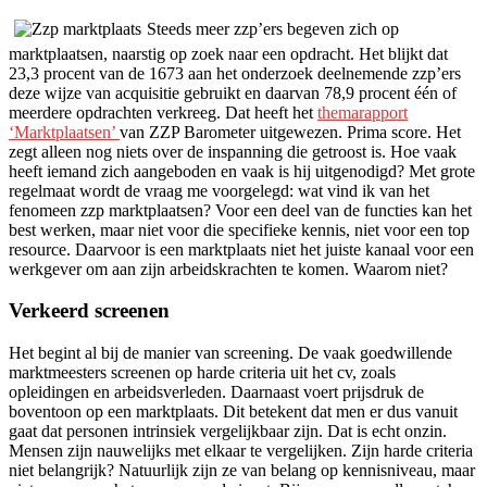
Steeds meer zzp’ers begeven zich op
marktplaatsen, naarstig op zoek naar een opdracht. Het blijkt dat
23,3 procent van de 1673 aan het onderzoek deelnemende zzp’ers
deze wijze van acquisitie gebruikt en daarvan 78,9 procent één of
meerdere opdrachten verkreeg. Dat heeft het
themarapport
‘Marktplaatsen’
van ZZP Barometer uitgewezen. Prima score. Het
zegt alleen nog niets over de inspanning die getroost is. Hoe vaak
heeft iemand zich aangeboden en vaak is hij uitgenodigd? Met grote
regelmaat wordt de vraag me voorgelegd: wat vind ik van het
fenomeen zzp marktplaatsen? Voor een deel van de functies kan het
best werken, maar niet voor die specifieke kennis, niet voor een top
resource. Daarvoor is een marktplaats niet het juiste kanaal voor een
werkgever om aan zijn arbeidskrachten te komen. Waarom niet?
Verkeerd screenen
Het begint al bij de manier van screening. De vaak goedwillende
marktmeesters screenen op harde criteria uit het cv, zoals
opleidingen en arbeidsverleden. Daarnaast voert prijsdruk de
boventoon op een marktplaats. Dit betekent dat men er dus vanuit
gaat dat personen intrinsiek vergelijkbaar zijn. Dat is echt onzin.
Mensen zijn nauwelijks met elkaar te vergelijken. Zijn harde criteria
niet belangrijk? Natuurlijk zijn ze van belang op kennisniveau, maar