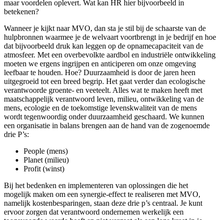
maar voordelen oplevert. Wat kan HR hier bijvoorbeeld in
betekenen?
Wanneer je kijkt naar MVO, dan sta je stil bij de schaarste van de
hulpbronnen waarmee je de welvaart voortbrengt in je bedrijf en hoe
dat bijvoorbeeld druk kan leggen op de opnamecapaciteit van de
atmosfeer. Met een overbevolkte aardbol en industriële ontwikkeling
moeten we ergens ingrijpen en anticiperen om onze omgeving
leefbaar te houden. Hoe? Duurzaamheid is door de jaren heen
uitgegroeid tot een breed begrip. Het gaat verder dan ecologische
verantwoorde groente- en veeteelt. Alles wat te maken heeft met
maatschappelijk verantwoord leven, milieu, ontwikkeling van de
mens, ecologie en de toekomstige levenskwaliteit van de mens
wordt tegenwoordig onder duurzaamheid geschaard. We kunnen
een organisatie in balans brengen aan de hand van de zogenoemde
drie P’s:
People (mens)
Planet (milieu)
Profit (winst)
Bij het bedenken en implementeren van oplossingen die het
mogelijk maken om een synergie-effect te realiseren met MVO,
namelijk kostenbesparingen, staan deze drie p’s centraal. Je kunt
ervoor zorgen dat verantwoord ondernemen werkelijk een