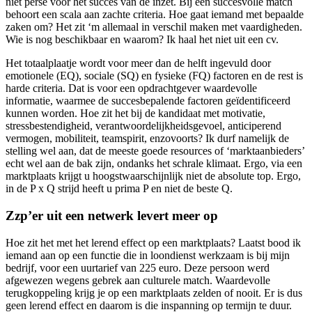
niet perse voor het succes van de inzet. Bij een succesvolle match
behoort een scala aan zachte criteria. Hoe gaat iemand met bepaalde
zaken om? Het zit ‘m allemaal in verschil maken met vaardigheden.
Wie is nog beschikbaar en waarom? Ik haal het niet uit een cv.
Het totaalplaatje wordt voor meer dan de helft ingevuld door
emotionele (EQ), sociale (SQ) en fysieke (FQ) factoren en de rest is
harde criteria. Dat is voor een opdrachtgever waardevolle
informatie, waarmee de succesbepalende factoren geïdentificeerd
kunnen worden. Hoe zit het bij de kandidaat met motivatie,
stressbestendigheid, verantwoordelijkheidsgevoel, anticiperend
vermogen, mobiliteit, teamspirit, enzovoorts? Ik durf namelijk de
stelling wel aan, dat de meeste goede resources of ‘marktaanbieders’
echt wel aan de bak zijn, ondanks het schrale klimaat. Ergo, via een
marktplaats krijgt u hoogstwaarschijnlijk niet de absolute top. Ergo,
in de P x Q strijd heeft u prima P en niet de beste Q.
Zzp’er uit een netwerk levert meer op
Hoe zit het met het lerend effect op een marktplaats? Laatst bood ik
iemand aan op een functie die in loondienst werkzaam is bij mijn
bedrijf, voor een uurtarief van 225 euro. Deze persoon werd
afgewezen wegens gebrek aan culturele match. Waardevolle
terugkoppeling krijg je op een marktplaats zelden of nooit. Er is dus
geen lerend effect en daarom is die inspanning op termijn te duur.