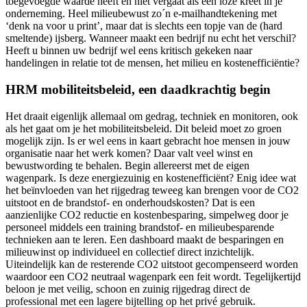
toegevoegde waarde heeft en niet vergaat als een loze kreet in je
onderneming. Heel milieubewust zo´n e-mailhandtekening met
‘denk na voor u print’, maar dat is slechts een topje van de (hard
smeltende) ijsberg. Wanneer maakt een bedrijf nu echt het verschil?
Heeft u binnen uw bedrijf wel eens kritisch gekeken naar
handelingen in relatie tot de mensen, het milieu en kostenefficiëntie?
HRM mobiliteitsbeleid, een daadkrachtig begin
Het draait eigenlijk allemaal om gedrag, techniek en monitoren, ook
als het gaat om je het mobiliteitsbeleid. Dit beleid moet zo groen
mogelijk zijn. Is er wel eens in kaart gebracht hoe mensen in jouw
organisatie naar het werk komen? Daar valt veel winst en
bewustwording te behalen. Begin allereerst met de eigen
wagenpark. Is deze energiezuinig en kostenefficiënt? Enig idee wat
het beïnvloeden van het rijgedrag teweeg kan brengen voor de CO2
uitstoot en de brandstof- en onderhoudskosten? Dat is een
aanzienlijke CO2 reductie en kostenbesparing, simpelweg door je
personeel middels een training brandstof- en milieubesparende
technieken aan te leren. Een dashboard maakt de besparingen en
milieuwinst op individueel en collectief direct inzichtelijk.
Uiteindelijk kan de resterende CO2 uitstoot gecompenseerd worden
waardoor een CO2 neutraal wagenpark een feit wordt. Tegelijkertijd
beloon je met veilig, schoon en zuinig rijgedrag direct de
professional met een lagere bijtelling op het privé gebruik.