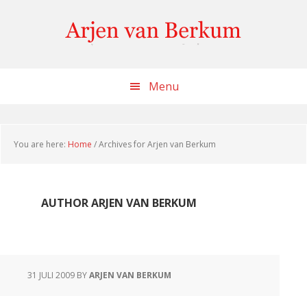
Skip
Skip
to
to
content
footer
Menu
You are here:
Home
/
Archives for Arjen van Berkum
AUTHOR ARJEN VAN BERKUM
31 JULI 2009
BY
ARJEN VAN BERKUM