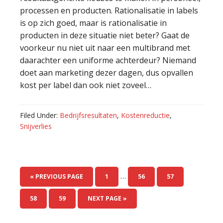
processen en producten. Rationalisatie in labels
is op zich goed, maar is rationalisatie in
producten in deze situatie niet beter? Gaat de
voorkeur nu niet uit naar een multibrand met
daarachter een uniforme achterdeur? Niemand
doet aan marketing dezer dagen, dus opvallen
kost per label dan ook niet zoveel…
Filed Under:
Bedrijfsresultaten
,
Kostenreductie
,
Snijverlies
…
« PREVIOUS PAGE
PAGE
1
PAGE
56
PAGE
57
PAGE
58
PAGE
59
NEXT PAGE »