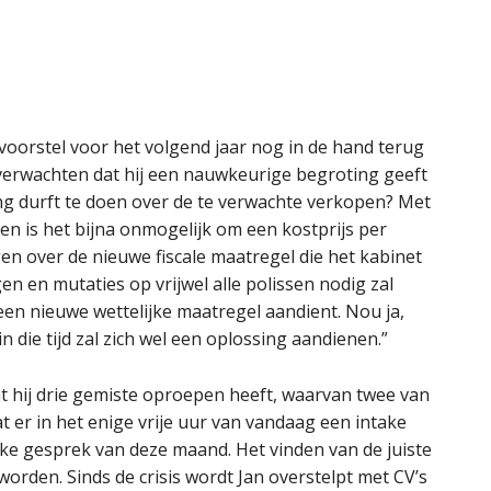
voorstel voor het volgend jaar nog in de hand terug
verwachten dat hij een nauwkeurige begroting geeft
g durft te doen over de te verwachte verkopen? Met
n is het bijna onmogelijk om een kostprijs per
en over de nieuwe fiscale maatregel die het kabinet
n en mutaties op vrijwel alle polissen nodig zal
r een nieuwe wettelijke maatregel aandient. Nou ja,
n die tijd zal zich wel een oplossing aandienen.”
dat hij drie gemiste oproepen heeft, waarvan twee van
at er in het enige vrije uur van vandaag een intake
ake gesprek van deze maand. Het vinden van de juiste
orden. Sinds de crisis wordt Jan overstelpt met CV’s