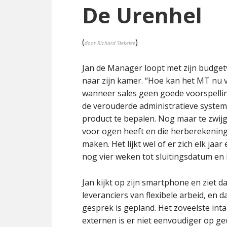
De Urenhel
(
)
door Richard Steketee
Jan de Manager loopt met zijn budget
naar zijn kamer. “Hoe kan het MT nu 
wanneer sales geen goede voorspellin
de verouderde administratieve systeme
product te bepalen. Nog maar te zwijg
voor ogen heeft en die herberekeninge
maken. Het lijkt wel of er zich elk jaa
nog vier weken tot sluitingsdatum en i
Jan kijkt op zijn smartphone en ziet 
leveranciers van flexibele arbeid, en d
gesprek is gepland. Het zoveelste int
externen is er niet eenvoudiger op gew