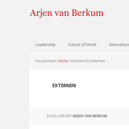
Skip
Skip
Skip
Skip
to
to
to
to
primary
content
primary
footer
navigation
sidebar
Leadership
Future of Work
Innovation
You are here:
Home
/
Archives for Externen
EXTERNEN
24 JULI 2010
BY
ARJEN VAN BERKUM