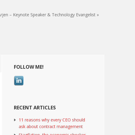
rjen – Keynote Speaker & Technology Evangelist »
Primary
FOLLOW ME!
Sidebar
RECENT ARTICLES
11 reasons why every CEO should
ask about contract management
Stagflation, the economic shocker