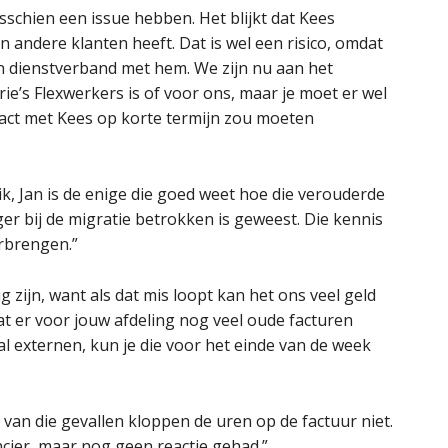
schien een issue hebben. Het blijkt dat Kees
en andere klanten heeft. Dat is wel een risico, omdat
n dienstverband met hem. We zijn nu aan het
ie’s Flexwerkers is of voor ons, maar je moet er wel
act met Kees op korte termijn zou moeten
rik, Jan is de enige die goed weet hoe die verouderde
er bij de migratie betrokken is geweest. Die kennis
erbrengen.”
 zijn, want als dat mis loopt kan het ons veel geld
at er voor jouw afdeling nog veel oude facturen
 externen, kun je die voor het einde van de week
t van die gevallen kloppen de uren op de factuur niet.
ncier, maar nog geen reactie gehad.”