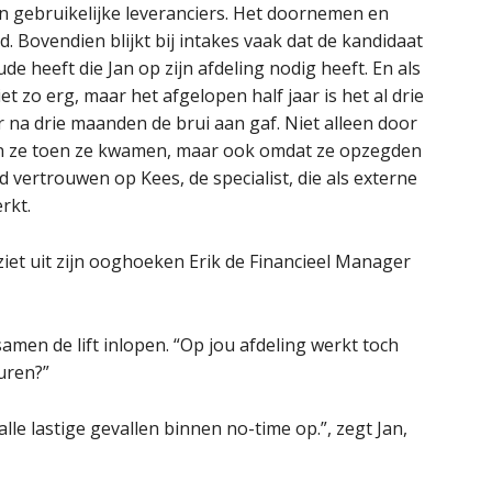
ijn gebruikelijke leveranciers. Het doornemen en
d. Bovendien blijkt bij intakes vaak dat de kandidaat
ude heeft die Jan op zijn afdeling nodig heeft. En als
t zo erg, maar het afgelopen half jaar is het al drie
 na drie maanden de brui aan gaf. Niet alleen door
ten ze toen ze kwamen, maar ook omdat ze opzegden
ijd vertrouwen op Kees, de specialist, die als externe
rkt.
 ziet uit zijn ooghoeken Erik de Financieel Manager
e samen de lift inlopen. “Op jou afdeling werkt toch
huren?”
t alle lastige gevallen binnen no-time op.”, zegt Jan,