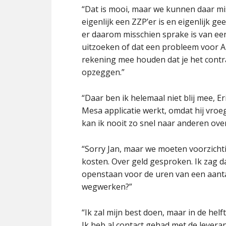
“Dat is mooi, maar we kunnen daar mis
eigenlijk een ZZP’er is en eigenlijk ge
er daarom misschien sprake is van ee
uitzoeken of dat een probleem voor Ar
rekening mee houden dat je het contr
opzeggen.”
“Daar ben ik helemaal niet blij mee, E
Mesa applicatie werkt, omdat hij vroeg
kan ik nooit zo snel naar anderen ov
“Sorry Jan, maar we moeten voorzichtig
kosten. Over geld gesproken. Ik zag d
openstaan voor de uren van een aantal
wegwerken?”
“Ik zal mijn best doen, maar in de helf
Ik heb al contact gehad met de levera