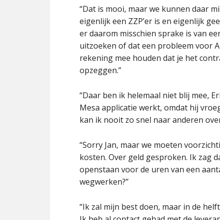
“Dat is mooi, maar we kunnen daar mis
eigenlijk een ZZP’er is en eigenlijk ge
er daarom misschien sprake is van ee
uitzoeken of dat een probleem voor Ar
rekening mee houden dat je het contr
opzeggen.”
“Daar ben ik helemaal niet blij mee, E
Mesa applicatie werkt, omdat hij vroeg
kan ik nooit zo snel naar anderen ov
“Sorry Jan, maar we moeten voorzichtig
kosten. Over geld gesproken. Ik zag d
openstaan voor de uren van een aantal
wegwerken?”
“Ik zal mijn best doen, maar in de helf
Ik heb al contact gehad met de levera