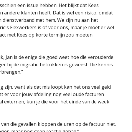
schien een issue hebben. Het blijkt dat Kees
en andere klanten heeft. Dat is wel een risico, omdat
n dienstverband met hem. We zijn nu aan het
ie’s Flexwerkers is of voor ons, maar je moet er wel
act met Kees op korte termijn zou moeten
rik, Jan is de enige die goed weet hoe die verouderde
er bij de migratie betrokken is geweest. Die kennis
erbrengen.”
 zijn, want als dat mis loopt kan het ons veel geld
at er voor jouw afdeling nog veel oude facturen
 externen, kun je die voor het einde van de week
t van die gevallen kloppen de uren op de factuur niet.
ncier, maar nog geen reactie gehad.”