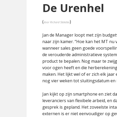
De Urenhel
(
)
door Richard Steketee
Jan de Manager loopt met zijn budget
naar zijn kamer. “Hoe kan het MT nu 
wanneer sales geen goede voorspellin
de verouderde administratieve systeme
product te bepalen. Nog maar te zwijg
voor ogen heeft en die herberekeninge
maken. Het lijkt wel of er zich elk jaa
nog vier weken tot sluitingsdatum en i
Jan kijkt op zijn smartphone en ziet 
leveranciers van flexibele arbeid, en d
gesprek is gepland. Het zoveelste int
externen is er niet eenvoudiger op gew