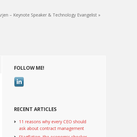
rjen – Keynote Speaker & Technology Evangelist »
Primary
FOLLOW ME!
Sidebar
RECENT ARTICLES
11 reasons why every CEO should
ask about contract management
Stagflation, the economic shocker