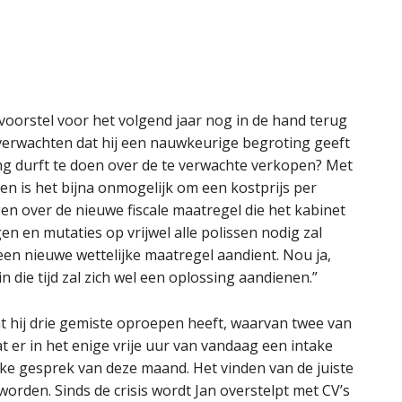
voorstel voor het volgend jaar nog in de hand terug
verwachten dat hij een nauwkeurige begroting geeft
g durft te doen over de te verwachte verkopen? Met
n is het bijna onmogelijk om een kostprijs per
en over de nieuwe fiscale maatregel die het kabinet
n en mutaties op vrijwel alle polissen nodig zal
r een nieuwe wettelijke maatregel aandient. Nou ja,
n die tijd zal zich wel een oplossing aandienen.”
dat hij drie gemiste oproepen heeft, waarvan twee van
at er in het enige vrije uur van vandaag een intake
ake gesprek van deze maand. Het vinden van de juiste
orden. Sinds de crisis wordt Jan overstelpt met CV’s