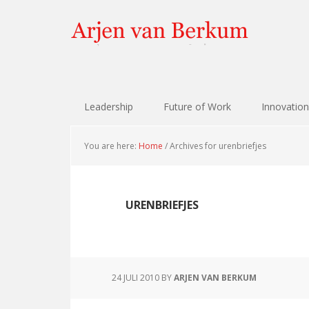
Skip
Skip
Skip
Skip
to
to
to
to
primary
content
primary
footer
navigation
sidebar
Leadership
Future of Work
Innovation
You are here:
Home
/
Archives for urenbriefjes
URENBRIEFJES
24 JULI 2010
BY
ARJEN VAN BERKUM