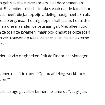
ijn gebruikelijke leveranciers. Het doornemen en
d. Bovendien blijkt bij intakes vaak dat de kandidaat
ude heeft die Jan op zijn afdeling nodig heeft. En als
t zo erg, maar het afgelopen half jaar is het al drie
 na drie maanden de brui aan gaf. Niet alleen door
ten ze toen ze kwamen, maar ook omdat ze opzegden
ijd vertrouwen op Kees, de specialist, die als externe
rkt.
 ziet uit zijn ooghoeken Erik de Financieel Manager
e samen de lift inlopen. “Op jou afdeling werkt toch
huren?”
t alle lastige gevallen binnen no-time op.”, zegt Jan,