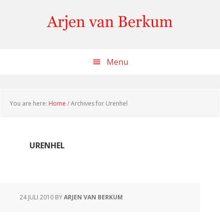
Skip
Skip
Skip
to
to
to
content
primary
footer
sidebar
Menu
You are here:
Home
/
Archives for Urenhel
URENHEL
24 JULI 2010
BY
ARJEN VAN BERKUM