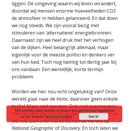
liggen. De omgeving waarin wij leven verandert,
doordat wij mensen enorme hoeveelheden CO2
de atmosfeer in hebben gelanceerd. En dat doen
we nog steeds. We zijn vooral bezig met
stimuleren van ‘alternatieve’ energiebronnen.
Daarnaast zijn we heel druk met het verhogen
van de dijken. Heel belangrijk allemaal, maar
eigenlijk voor de meeste politici en denkers ver
van hun bed. Toch nog twintig tot dertig jaar bij
ons vandaan. Een wereldlijk, korte termijn
probleem.
Worden we hier nou echt ongelukkig van? Onze
wereld gaat naar de klote, daarover geen enkele
twijfel. Maar niet morgen. Ook niet overmorgen.
This website uses cookies to ensure you get the best experience
Hier worden we niet bang van. Elke avond kun je
Got it!
on our website.
More information
wel iets zien over het einde van de wereld op
National Geographic
of
Discovery
. En toch laten we