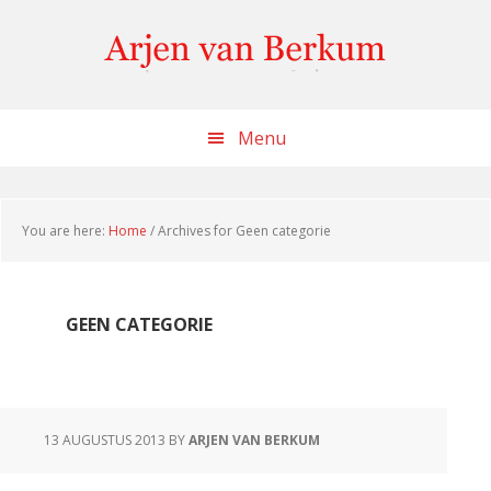
Skip
Skip
Skip
to
to
to
content
primary
footer
sidebar
Menu
You are here:
Home
/
Archives for Geen categorie
GEEN CATEGORIE
13 AUGUSTUS 2013
BY
ARJEN VAN BERKUM