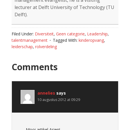
management evangelist, he is a visiting
lecturer at Delft University of Technology (TU
Delft).
Filed Under:
Diversiteit
,
Geen categorie
,
Leadership
,
talentmanagement
Tagged With:
kinderopvang
,
leiderschap
,
rolverdeling
Reader
Comments
Interactions
annelies
says
10 augustus 2012 at 09:29
Mooi artikel Arjen!