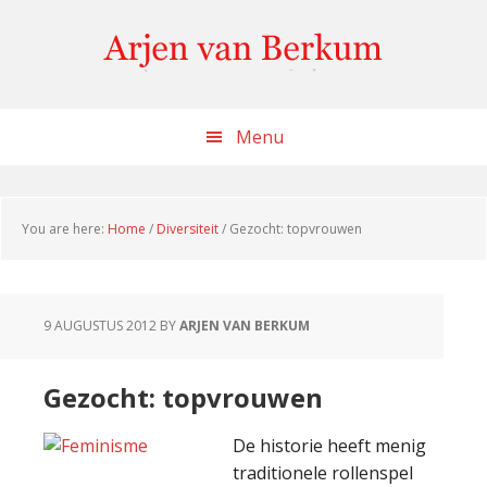
Skip
Skip
Skip
to
to
to
content
primary
footer
sidebar
Menu
You are here:
Home
/
Diversiteit
/
Gezocht: topvrouwen
9 AUGUSTUS 2012
BY
ARJEN VAN BERKUM
Gezocht: topvrouwen
De historie heeft menig
traditionele rollenspel