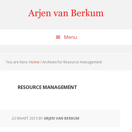
Skip
Skip
Skip
to
to
to
content
primary
footer
sidebar
Menu
You are here:
Home
/
Archives for Resource management
RESOURCE MANAGEMENT
23 MAART 2013
BY
ARJEN VAN BERKUM