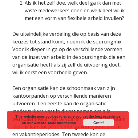
Als ik het zelf doe, welk deel ga ik dan met
vaste medewerkers doen en welk deel wil ik
met een vorm van flexibele arbeid invullen?
De uiteindelijke verdeling die op basis van deze
keuzes tot stand komt, noem ik de sourcingmix.
Voor ik dieper in ga op de verschillende vormen
van de inzet van arbeid in de sourcingmix die een
organisatie heeft als zij zelf de uitvoering doet,
wil ik eerst een voorbeeld geven.
Een organisatie kan de schoonmaak van zijn
kantoorpanden op verschillende manieren
uitvoeren. Ten eerste kan de organisatie
medewerkers vast in dienst nemen om alle
This website uses cookies to ensure you get the best experience
werkzaamheden uit te voeren, maar als het team
Got it!
on our website.
More information
klein is kan dat problemen geven tijdens ziekte
en vakantieperiodes. Ten tweede kan de