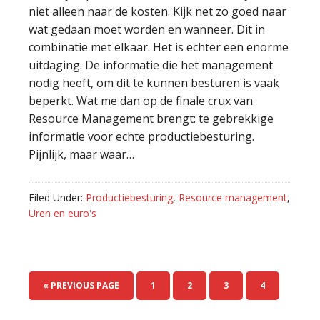
niet alleen naar de kosten. Kijk net zo goed naar
wat gedaan moet worden en wanneer. Dit in
combinatie met elkaar. Het is echter een enorme
uitdaging. De informatie die het management
nodig heeft, om dit te kunnen besturen is vaak
beperkt. Wat me dan op de finale crux van
Resource Management brengt: te gebrekkige
informatie voor echte productiebesturing.
Pijnlijk, maar waar…
Filed Under:
Productiebesturing
,
Resource management
,
Uren en euro's
« PREVIOUS PAGE
PAGE
1
PAGE
2
PAGE
3
PAGE
4