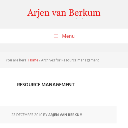
Skip
Skip
Skip
to
to
to
content
primary
footer
sidebar
Menu
You are here:
Home
/
Archives for Resource management
RESOURCE MANAGEMENT
23 DECEMBER 2010
BY
ARJEN VAN BERKUM