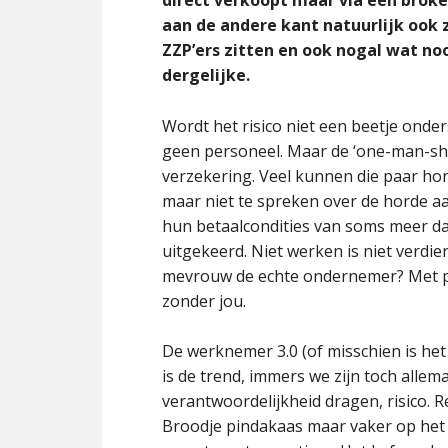
direct verkoopt maar via een broke
aan de andere kant natuurlijk ook 
ZZP’ers zitten en ook nogal wat 
dergelijke.
Wordt het risico niet een beetje onde
geen personeel. Maar de ‘one-man-sho
verzekering. Veel kunnen die paar h
maar niet te spreken over de horde a
hun betaalcondities van soms meer da
uitgekeerd. Niet werken is niet verdie
mevrouw de echte ondernemer? Met pe
zonder jou.
De werknemer 3.0 (of misschien is he
is de trend, immers we zijn toch allema
verantwoordelijkheid dragen, risico. 
Broodje pindakaas maar vaker op het 