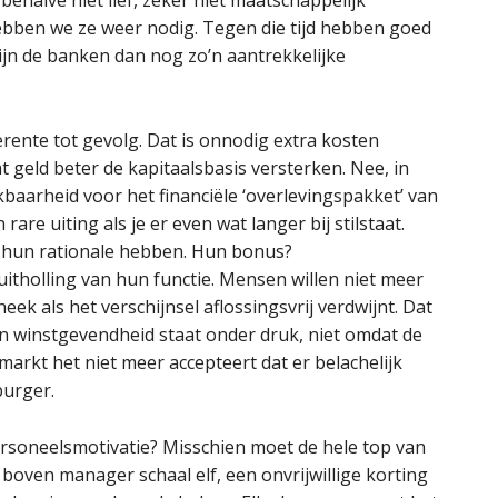
ehalve niet lief, zeker niet maatschappelijk
ebben we ze weer nodig. Tegen die tijd hebben goed
ijn de banken dan nog zo’n aantrekkelijke
rente tot gevolg. Dat is onnodig extra kosten
geld beter de kapitaalsbasis versterken. Nee, in
aarheid voor het financiële ‘overlevingspakket’ van
are uiting als je er even wat langer bij stilstaat.
l hun rationale hebben. Hun bonus?
itholling van hun functie. Mensen willen niet meer
ek als het verschijnsel aflossingsvrij verdwijnt. Dat
jn winstgevendheid staat onder druk, niet omdat de
arkt het niet meer accepteert dat er belachelijk
burger.
ersoneelsmotivatie? Misschien moet de hele top van
boven manager schaal elf, een onvrijwillige korting