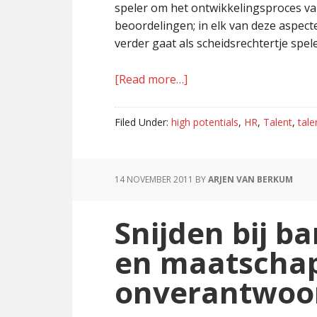
speler om het ontwikkelingsproces van
beoordelingen; in elk van deze aspecte
verder gaat als scheidsrechtertje spel
[Read more…]
about
High
Potentials
Filed Under:
high potentials
,
HR
,
Talent
,
tal
label
je
zo
14 NOVEMBER 2011
BY
ARJEN VAN BERKUM
Snijden bij 
en maatschap
onverantwoo