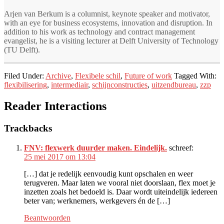
Arjen van Berkum is a columnist, keynote speaker and motivator,
with an eye for business ecosystems, innovation and disruption. In
addition to his work as technology and contract management
evangelist, he is a visiting lecturer at Delft University of Technology
(TU Delft).
Filed Under:
Archive
,
Flexibele schil
,
Future of work
Tagged With:
flexibilisering
,
intermediair
,
schijnconstructies
,
uitzendbureau
,
zzp
Reader Interactions
Trackbacks
FNV: flexwerk duurder maken. Eindelijk.
schreef:
25 mei 2017 om 13:04
[…] dat je redelijk eenvoudig kunt opschalen en weer
terugveren. Maar laten we vooral niet doorslaan, flex moet je
inzetten zoals het bedoeld is. Daar wordt uiteindelijk iedereen
beter van; werknemers, werkgevers én de […]
Beantwoorden