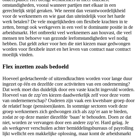
omstandigheden, vooral wanneer partijen met elkaar in een
gerechtelijk strijd geraken. Wie neemt dan verantwoordelijkheid
voor de werknemers en wie gaat dan uiteindelijk voor het harde
werk betalen? De vele mogelijkheden om flexibele krachten in te
zetten, brengt ook werkgevers in een veel te dominante positie in de
arbeidsmarkt. Het ontbreekt veel werknemers aan houvast, die veel
mensen ten behoeve van gezonde leefomstandigheden wel nodig
hebben. Dat geldt zeker voor hen die niet kiezen maar gedwongen
worden voor flexibele inzet en het leven van contract naar contract
moeilijk vinden.
Flex inzetten zoals bedoeld
Hoeveel gedetacheerde of uitzendkrachten worden voor lange duur
ingezet op één en dezelfde core activiteiten van een onderneming?
Dat werk moet dus duidelijk door een vaste kracht ingevuld worden.
Hoeveel van de zzp’ers kiezen daadwerkelijk zelf voor deze vorm
van ondernemerschap? Ouderen zijn vaak een kwetsbare groep door
de relatief hoge (pensioen)lasten. In sommige sectoren voelt deze
groep werknemers zich gedwongen zich als zzp’er aan te bieden,
zodat ze op deze manier diezelfde ‘baan’ te behouden. Doen ze dat
niet, worden ze vervangen door een andere zzp’er. Hard gelag. Je
als werkgever verschuilen achter bemiddelingsbureaus of payrolling
lijkt wellicht een makkelijke oplossing, maar komt de arbeidsmarkt