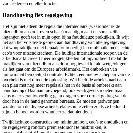
voor iedereen en elke functie.
Handhaving flex regelgeving
Het zijn niet alleen de regels die intermediairs (waaronder ik de
uitzendbureaus ook even schaar) machtig maakt en soms zelfs
ingangen geeft tot in mijn ogen bijna frauduleuze praktijken. Ik wijt
het aan het volstrekte gebrek aan handhaving van alle regelgeving
dat wanpraktijken niet bepaald ontmoedigt in combinatie met slechte
cao’s voor uitzendkrachten. De huidige internationale scope van de
arbeidsmarkt creëert meer mogelijkheden tot bijvoorbeeld malafide
praktijken van uitzendbureaus door nog teveel lokale wetgevingen
als het gaat om de Europese arbeidsmarkt. Het ontbreken van
uniformiteit bemoeilijkt controle. Echter, een nieuw actieplan van de
overheid is niet direct de oplossing. Wat heeft de arbeidsmarkt aan
een plan met nog meer regels als het in de basis al ontbreekt aan
handhaving? Daaraan toevoegend, ook werkgevers moeten maar
eens meer verantwoording gaan dragen voor correct gedrag van de
door hen in de hand genomen bureaus. Ze moeten gedwongen
worden om de diverse arbeidsrelaties in te zetten zoals ze bedoeld
zijn en beboet worden wanneer ze dat niet doen.
Twijfelachtige constructies om minimumloon, cao’s te ontduiken en
de regelgeving rondom premieafdracht te misbruiken, is
onacceptabel. Het brengt werknemers in meer onzekere