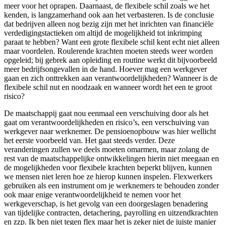
meer voor het oprapen. Daarnaast, de flexibele schil zoals we het
kenden, is langzamerhand ook aan het verbasteren. Is de conclusie
dat bedrijven alleen nog bezig zijn met het inrichten van financiële
verdedigingstactieken om altijd de mogelijkheid tot inkrimping
paraat te hebben? Want een grote flexibele schil kent echt niet alleen
maar voordelen. Roulerende krachten moeten steeds weer worden
opgeleid; bij gebrek aan opleiding en routine werkt dit bijvoorbeeld
meer bedrijfsongevallen in de hand. Hoever mag een werkgever
gaan en zich onttrekken aan verantwoordelijkheden? Wanneer is de
flexibele schil nut en noodzaak en wanneer wordt het een te groot
risico?
De maatschappij gaat nou eenmaal een verschuiving door als het
gaat om verantwoordelijkheden en risico’s, een verschuiving van
werkgever naar werknemer. De pensioenopbouw was hier wellicht
het eerste voorbeeld van. Het gaat steeds verder. Deze
veranderingen zullen we deels moeten omarmen, maar zolang de
rest van de maatschappelijke ontwikkelingen hierin niet meegaan en
de mogelijkheden voor flexibele krachten beperkt blijven, kunnen
we mensen niet leren hoe ze hierop kunnen inspelen. Flexwerkers
gebruiken als een instrument om je werknemers te behouden zonder
ook maar enige verantwoordelijkheid te nemen voor het
werkgeverschap, is het gevolg van een doorgeslagen benadering
van tijdelijke contracten, detachering, payrolling en uitzendkrachten
en zzp. Ik ben niet tegen flex maar het is zeker niet de juiste manier