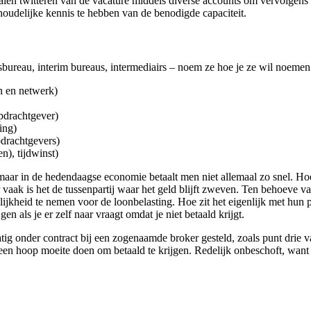
en twitteren van de vacature middels diverse accounts om vervolgens de
oudelijke kennis te hebben van de benodigde capaciteit.
bureau, interim bureaus, intermediairs – noem ze hoe je ze wil noeme
en en netwerk)
pdrachtgever)
ing)
pdrachtgevers)
n), tijdwinst)
, maar in de hedendaagse economie betaalt men niet allemaal zo snel. Ho
aak is het de tussenpartij waar het geld blijft zweven. Ten behoeve v
jkheid te nemen voor de loonbelasting. Hoe zit het eigenlijk met hun pl
 als je er zelf naar vraagt omdat je niet betaald krijgt.
g onder contract bij een zogenaamde broker gesteld, zoals punt drie va
n hoop moeite doen om betaald te krijgen. Redelijk onbeschoft, want zi