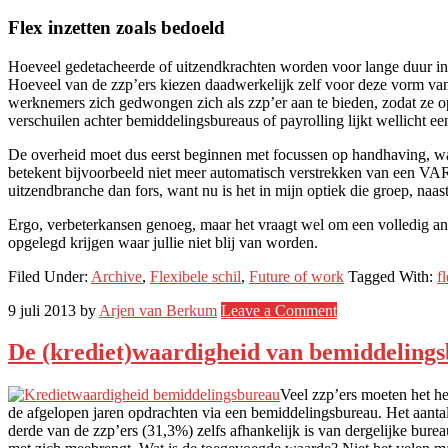
Flex inzetten zoals bedoeld
Hoeveel gedetacheerde of uitzendkrachten worden voor lange duur ing
Hoeveel van de zzp’ers kiezen daadwerkelijk zelf voor deze vorm van
werknemers zich gedwongen zich als zzp’er aan te bieden, zodat ze o
verschuilen achter bemiddelingsbureaus of payrolling lijkt wellicht ee
De overheid moet dus eerst beginnen met focussen op handhaving, waar
betekent bijvoorbeeld niet meer automatisch verstrekken van een VAR 
uitzendbranche dan fors, want nu is het in mijn optiek die groep, naast
Ergo, verbeterkansen genoeg, maar het vraagt wel om een volledig and
opgelegd krijgen waar jullie niet blij van worden.
Filed Under:
Archive
,
Flexibele schil
,
Future of work
Tagged With:
f
9 juli 2013
by
Arjen van Berkum
Leave a Comment
De (krediet)waardigheid van bemiddeling
Veel zzp’ers moeten het h
de afgelopen jaren opdrachten via een bemiddelingsbureau. Het aanta
derde van de zzp’ers (31,3%) zelfs afhankelijk is van dergelijke bure