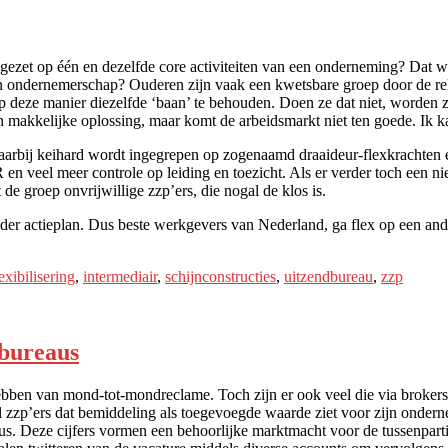
ezet op één en dezelfde core activiteiten van een onderneming? Dat w
 ondernemerschap? Ouderen zijn vaak een kwetsbare groep door de rela
p deze manier diezelfde ‘baan’ te behouden. Doen ze dat niet, worden 
n makkelijke oplossing, maar komt de arbeidsmarkt niet ten goede. Ik ka
bij keihard wordt ingegrepen op zogenaamd draaideur-flexkrachten en zz
en veel meer controle op leiding en toezicht. Als er verder toch een 
 de groep onvrijwillige zzp’ers, die nogal de klos is.
er actieplan. Dus beste werkgevers van Nederland, ga flex op een ande
lexibilisering
,
intermediair
,
schijnconstructies
,
uitzendbureau
,
zzp
sbureaus
ebben van mond-tot-mondreclame. Toch zijn er ook veel die via brokers
l zzp’ers dat bemiddeling als toegevoegde waarde ziet voor zijn onde
aus. Deze cijfers vormen een behoorlijke marktmacht voor de tussenparti