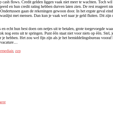
p cash flows. Credit gelden liggen vaak niet meer te wachten. Toch wil
erd en hun credit rating hebben durven laten zien. De rest reageert n
Ondertussen gaan de rekeningen gewoon door. In het ergste geval eindig j
waslijst met mensen. Dan kun je vaak wel naar je geld fluiten. Dit zijn n
s en echt hun best doen om netjes uit te betalen, grote toegevoegde wa
 nog eens uit te springen. Punt één staat niet voor niets op één. Stel, j
e hebben. Het zou wel fijn zijn als je het bemiddelingsbureau vooraf 
e vacature…
ermediair
,
zzp
ment