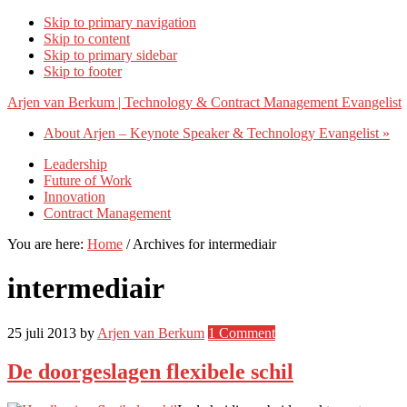
Skip to primary navigation
Skip to content
Skip to primary sidebar
Skip to footer
Arjen van Berkum | Technology & Contract Management Evangelist
About Arjen – Keynote Speaker & Technology Evangelist »
Leadership
Future of Work
Innovation
Contract Management
You are here:
Home
/
Archives for intermediair
intermediair
25 juli 2013
by
Arjen van Berkum
1 Comment
De doorgeslagen flexibele schil