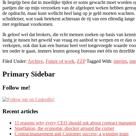
Ik begrijp best dat in moeilijke tijden er soms gewacht moet worden o
partijen die op mijn verzoeken van de afgelopen weken hebben gereage
de opdracht, maar kunt wellicht heel lang op je geld moeten wachten. 
schuldeiser, wat vaak betekent achteraan de rij van een ellendig lange 
met regelmaat voorkomen.
Ik geloof wel dat brokers, die echt mensen zoeken op basis van kenni
lastig je tussen het geweld van vraag en aanbod te werpen en er dan ook
verkopen, ook dan kan een bureau heel veel toegevoegde waarde voor j
ten onder te gaan, immers leuren genoeg bureaus met één en dezelfd
Filed Under:
Archive
,
Future of work
,
ZZP
Tagged With:
interim
,
int
Primary Sidebar
Follow me!
Recent articles
11 reasons why every CEO should ask about contract manage
Stagflation, the economic shocker around the corner
Contractmanagment and Customer success; a winning team