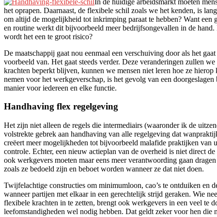
In de huidige arbeidsmarkt moeten mens
het oprapen. Daarnaast, de flexibele schil zoals we het kenden, is lan
om altijd de mogelijkheid tot inkrimping paraat te hebben? Want een g
en routine werkt dit bijvoorbeeld meer bedrijfsongevallen in de han
wordt het een te groot risico?
De maatschappij gaat nou eenmaal een verschuiving door als het gaa
voorbeeld van. Het gaat steeds verder. Deze veranderingen zullen we
krachten beperkt blijven, kunnen we mensen niet leren hoe ze hierop
nemen voor het werkgeverschap, is het gevolg van een doorgeslagen bena
manier voor iedereen en elke functie.
Handhaving flex regelgeving
Het zijn niet alleen de regels die intermediairs (waaronder ik de uitz
volstrekte gebrek aan handhaving van alle regelgeving dat wanpraktij
creëert meer mogelijkheden tot bijvoorbeeld malafide praktijken van 
controle. Echter, een nieuw actieplan van de overheid is niet direct 
ook werkgevers moeten maar eens meer verantwoording gaan dragen v
zoals ze bedoeld zijn en beboet worden wanneer ze dat niet doen.
Twijfelachtige constructies om minimumloon, cao’s te ontduiken en 
wanneer partijen met elkaar in een gerechtelijk strijd geraken. Wie 
flexibele krachten in te zetten, brengt ook werkgevers in een veel t
leefomstandigheden wel nodig hebben. Dat geldt zeker voor hen die ni