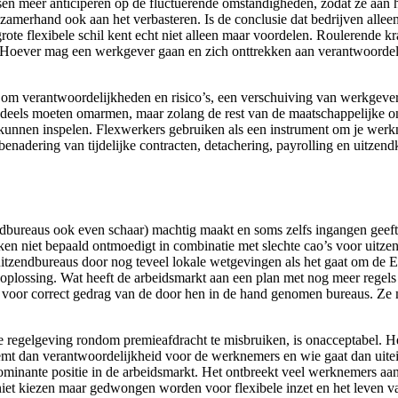
en meer anticiperen op de fluctuerende omstandigheden, zodat ze aan h
gzamerhand ook aan het verbasteren. Is de conclusie dat bedrijven alleen
rote flexibele schil kent echt niet alleen maar voordelen. Roulerende 
d. Hoever mag een werkgever gaan en zich onttrekken aan verantwoorde
t om verantwoordelijkheden en risico’s, een verschuiving van werkgeve
 deels moeten omarmen, maar zolang de rest van de maatschappelijke o
 kunnen inspelen. Flexwerkers gebruiken als een instrument om je wer
dering van tijdelijke contracten, detachering, payrolling en uitzendkra
endbureaus ook even schaar) machtig maakt en soms zelfs ingangen geeft t
ken niet bepaald ontmoedigt in combinatie met slechte cao’s voor uitze
uitzendbureaus door nog teveel lokale wetgevingen als het gaat om de E
de oplossing. Wat heeft de arbeidsmarkt aan een plan met nog meer regel
oor correct gedrag van de door hen in de hand genomen bureaus. Ze m
de regelgeving rondom premieafdracht te misbruiken, is onacceptabel. 
neemt dan verantwoordelijkheid voor de werknemers en wie gaat dan uit
e dominante positie in de arbeidsmarkt. Het ontbreekt veel werknemers 
et kiezen maar gedwongen worden voor flexibele inzet en het leven van