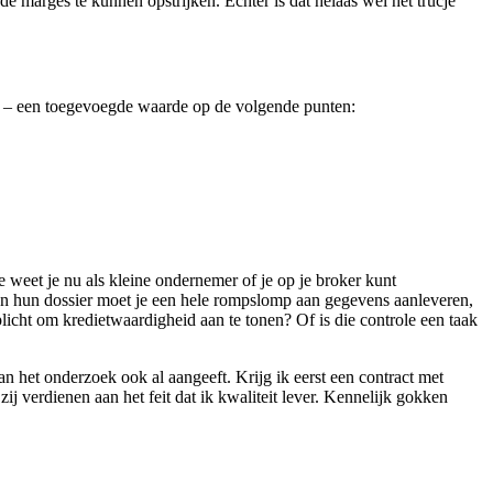
 marges te kunnen opstrijken. Echter is dat helaas wel het trucje
n – een toegevoegde waarde op de volgende punten:
e weet je nu als kleine ondernemer of je op je broker kunt
an hun dossier moet je een hele rompslomp aan gegevens aanleveren,
icht om kredietwaardigheid aan te tonen? Of is die controle een taak
n het onderzoek ook al aangeeft. Krijg ik eerst een contract met
j verdienen aan het feit dat ik kwaliteit lever. Kennelijk gokken