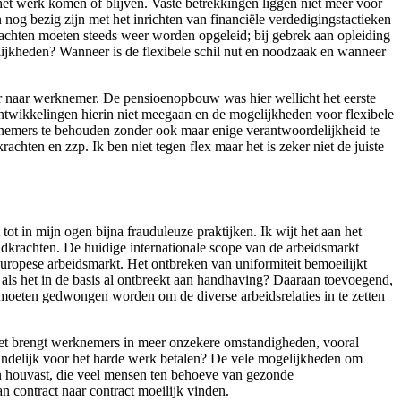
et werk komen of blijven. Vaste betrekkingen liggen niet meer voor
 nog bezig zijn met het inrichten van financiële verdedigingstactieken
krachten moeten steeds weer worden opgeleid; bij gebrek aan opleiding
lijkheden? Wanneer is de flexibele schil nut en noodzaak en wanneer
r naar werknemer. De pensioenopbouw was hier wellicht het eerste
ntwikkelingen hierin niet meegaan en de mogelijkheden voor flexibele
knemers te behouden zonder ook maar enige verantwoordelijkheid te
chten en zzp. Ik ben niet tegen flex maar het is zeker niet de juiste
ot in mijn ogen bijna frauduleuze praktijken. Ik wijt het aan het
ndkrachten. De huidige internationale scope van de arbeidsmarkt
uropese arbeidsmarkt. Het ontbreken van uniformiteit bemoeilijkt
s als het in de basis al ontbreekt aan handhaving? Daaraan toevoegend,
oeten gedwongen worden om de diverse arbeidsrelaties in te zetten
Het brengt werknemers in meer onzekere omstandigheden, vooral
eindelijk voor het harde werk betalen? De vele mogelijkheden om
aan houvast, die veel mensen ten behoeve van gezonde
 contract naar contract moeilijk vinden.