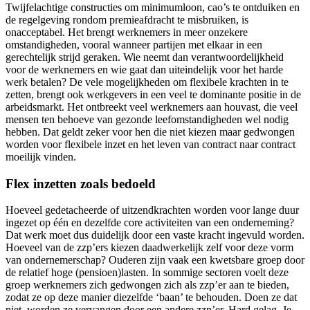
Twijfelachtige constructies om minimumloon, cao’s te ontduiken en
de regelgeving rondom premieafdracht te misbruiken, is
onacceptabel. Het brengt werknemers in meer onzekere
omstandigheden, vooral wanneer partijen met elkaar in een
gerechtelijk strijd geraken. Wie neemt dan verantwoordelijkheid
voor de werknemers en wie gaat dan uiteindelijk voor het harde
werk betalen? De vele mogelijkheden om flexibele krachten in te
zetten, brengt ook werkgevers in een veel te dominante positie in de
arbeidsmarkt. Het ontbreekt veel werknemers aan houvast, die veel
mensen ten behoeve van gezonde leefomstandigheden wel nodig
hebben. Dat geldt zeker voor hen die niet kiezen maar gedwongen
worden voor flexibele inzet en het leven van contract naar contract
moeilijk vinden.
Flex inzetten zoals bedoeld
Hoeveel gedetacheerde of uitzendkrachten worden voor lange duur
ingezet op één en dezelfde core activiteiten van een onderneming?
Dat werk moet dus duidelijk door een vaste kracht ingevuld worden.
Hoeveel van de zzp’ers kiezen daadwerkelijk zelf voor deze vorm
van ondernemerschap? Ouderen zijn vaak een kwetsbare groep door
de relatief hoge (pensioen)lasten. In sommige sectoren voelt deze
groep werknemers zich gedwongen zich als zzp’er aan te bieden,
zodat ze op deze manier diezelfde ‘baan’ te behouden. Doen ze dat
niet, worden ze vervangen door een andere zzp’er. Hard gelag. Je