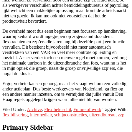
als werkgever verschuilen achter bemiddelingsbureaus of payrolling
lijkt wellicht een makkelijke oplossing, maar komt de arbeidsmarkt
niet ten goede. Ik kan me ook niet voorstellen dat het de
productiviteit bevordert.
De overheid moet dus eerst beginnen met focussen op handhaving,
waarbij keihard wordt ingegrepen op zogenaamd draaideur-
flexkrachten en zzp’ers die jarenlang bij dezelfde partij een functie
vervullen. Dit betekent bijvoorbeeld niet meer automatisch
verstrekken van een VAR en veel meer controle op leiding en
toezicht. Als er verder toch een nieuwe regel moet komen, verhoog
het minimale uurloon in de uitzendbranche dan fors, want nu is het
in mijn optiek die groep, naast de groep onvrijwillige zzp’ers, die
nogal de klos is.
Ergo, verbeterkansen genoeg, maar het vraagt wel om een volledig
ander actieplan. Dus beste werkgevers van Nederland, ga flex op
een andere manier inzetten, om te vermijden dat jullie vanuit Den
Haag regels opgelegd krijgen waar jullie niet blij van worden.
Filed Under:
Archive
,
Flexibele schil
,
Future of work
Tagged With:
flexibilisering
,
intermediair
,
schijnconstructies
,
uitzendbureau
,
zzp
Primary Sidebar