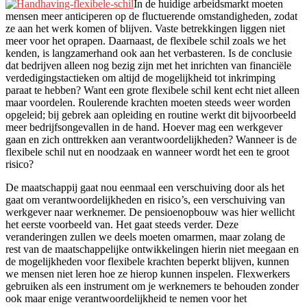
In de huidige arbeidsmarkt moeten
mensen meer anticiperen op de fluctuerende omstandigheden, zodat
ze aan het werk komen of blijven. Vaste betrekkingen liggen niet
meer voor het oprapen. Daarnaast, de flexibele schil zoals we het
kenden, is langzamerhand ook aan het verbasteren. Is de conclusie
dat bedrijven alleen nog bezig zijn met het inrichten van financiële
verdedigingstactieken om altijd de mogelijkheid tot inkrimping
paraat te hebben? Want een grote flexibele schil kent echt niet alleen
maar voordelen. Roulerende krachten moeten steeds weer worden
opgeleid; bij gebrek aan opleiding en routine werkt dit bijvoorbeeld
meer bedrijfsongevallen in de hand. Hoever mag een werkgever
gaan en zich onttrekken aan verantwoordelijkheden? Wanneer is de
flexibele schil nut en noodzaak en wanneer wordt het een te groot
risico?
De maatschappij gaat nou eenmaal een verschuiving door als het
gaat om verantwoordelijkheden en risico’s, een verschuiving van
werkgever naar werknemer. De pensioenopbouw was hier wellicht
het eerste voorbeeld van. Het gaat steeds verder. Deze
veranderingen zullen we deels moeten omarmen, maar zolang de
rest van de maatschappelijke ontwikkelingen hierin niet meegaan en
de mogelijkheden voor flexibele krachten beperkt blijven, kunnen
we mensen niet leren hoe ze hierop kunnen inspelen. Flexwerkers
gebruiken als een instrument om je werknemers te behouden zonder
ook maar enige verantwoordelijkheid te nemen voor het