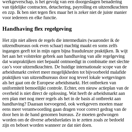
werkgeverschap, is het gevolg van een doorgeslagen benadering
van tijdelijke contracten, detachering, payrolling en uitzendkrachten
en zzp. Ik ben niet tegen flex maar het is zeker niet de juiste manier
voor iedereen en elke functie.
Handhaving flex regelgeving
Het zijn niet alleen de regels die intermediairs (waaronder ik de
uitzendbureaus ook even schaar) machtig maakt en soms zelfs
ingangen geeft tot in mijn ogen bijna frauduleuze praktijken. Ik wijt
het aan het volstrekte gebrek aan handhaving van alle regelgeving
dat wanpraktijken niet bepaald ontmoedigt in combinatie met slechte
cao’s voor uitzendkrachten. De huidige internationale scope van de
arbeidsmarkt creëert meer mogelijkheden tot bijvoorbeeld malafide
praktijken van uitzendbureaus door nog teveel lokale wetgevingen
als het gaat om de Europese arbeidsmarkt. Het ontbreken van
uniformiteit bemoeilijkt controle. Echter, een nieuw actieplan van de
overheid is niet direct de oplossing. Wat heeft de arbeidsmarkt aan
een plan met nog meer regels als het in de basis al ontbreekt aan
handhaving? Daaraan toevoegend, ook werkgevers moeten maar
eens meer verantwoording gaan dragen voor correct gedrag van de
door hen in de hand genomen bureaus. Ze moeten gedwongen
worden om de diverse arbeidsrelaties in te zetten zoals ze bedoeld
zijn en beboet worden wanneer ze dat niet doen.