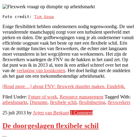
Foto credit: 
Tim Gouw
Enige flexibiliteit hebben ondernemers nodig tegenwoordig. De snel
veranderende maatschappij zorgt voor een turbulent speelveld met
pieken en dalen. Die golfbewegingen vang je als ondernemer vanuit
efficiëntie oogpunt vaak het beste op met een flexibele schil. Eén
van de nuttige functies van flexwerkers, die echter niet langzaam
moet veranderen in het wegcijferen van werknemers. Het zijn de
flexwerkers waartegen de FNV nu de hakken in het zand zet. Op
dat punt was ik in 2013 al, toen ik een artikel schreef over het nut
van de
verlaging van loonkosten
. Het doel heiligt niet de middelen
als het gaat om een toekomstbestendige arbeidsmarkt.
[Read more…]
about FNV: flexwerk duurder maken. Eindelijk.
Filed Under:
Future of work
,
Resource management
Tagged With:
arbeidsmarkt
,
Disruptie
,
flexibele schil
,
flexibilisering
,
flexwerkers
25 juli 2013
by
Arjen van Berkum
1 Comment
De doorgeslagen flexibele schil