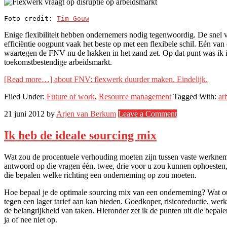
Foto credit: 
Tim Gouw
Enige flexibiliteit hebben ondernemers nodig tegenwoordig. De snel 
efficiëntie oogpunt vaak het beste op met een flexibele schil. Eén va
waartegen de FNV nu de hakken in het zand zet. Op dat punt was ik in
toekomstbestendige arbeidsmarkt.
[Read more…]
about FNV: flexwerk duurder maken. Eindelijk.
Filed Under:
Future of work
,
Resource management
Tagged With:
ar
21 juni 2012
by
Arjen van Berkum
Leave a Comment
Ik heb de ideale sourcing mix
Wat zou de procentuele verhouding moeten zijn tussen vaste werkneme
antwoord op die vragen één, twee, drie voor u zou kunnen ophoesten, 
die bepalen welke richting een onderneming op zou moeten.
Hoe bepaal je de optimale sourcing mix van een onderneming? Wat ou
tegen een lager tarief aan kan bieden. Goedkoper, risicoreductie, werk
de belangrijkheid van taken. Hieronder zet ik de punten uit die bepal
ja of nee niet op.