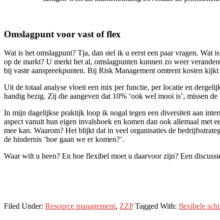
Omslagpunt voor vast of flex
Wat is het omslagpunt? Tja, dan stel ik u eerst een paar vragen. Wat i
op de markt? U merkt het al, omslagpunten kunnen zo weer verandere
bij vaste aanspreekpunten. Bij Risk Management omtrent kosten kijkt 
Uit de totaal analyse vloeit een mix per functie, per locatie en derge
handig bezig. Zij die aangeven dat 10% ‘ook wel mooi is’, missen de 
In mijn dagelijkse praktijk loop ik nogal tegen een diversiteit aan i
aspect vanuit hun eigen invalshoek en komen dan ook allemaal met een
mee kan. Waarom? Het blijkt dat in veel organisaties de bedrijfsstra
de hindernis ‘hoe gaan we er komen?’.
Waar wilt u heen? En hoe flexibel moet u daarvoor zijn? Een discussie
Filed Under:
Resource management
,
ZZP
Tagged With:
flexibele schi