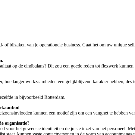
- of bijzaken van je operationele business. Gaat het om uw unique selli
n.
sultaat op de eindbalans? Dit zou een goede reden tot flexwerk kunnen 
, hoe langer werkzaamheden een gelijkblijvend karakter hebben, des te 
zelfde in bijvoorbeeld Rotterdam.
werkaanbod
seizoensinvloeden kunnen een motief zijn om een vangnet te hebben van
e organisatie?
ed voor het gewenste identiteit en de juiste inzet van het personeel. Me
lijst staat, kunnen vaste contactpersonen in de vorm van accountmanager