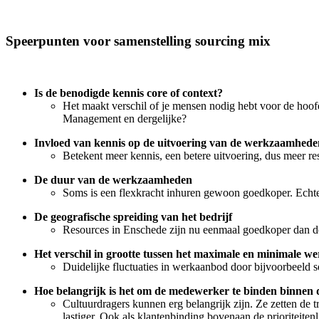
Speerpunten voor samenstelling sourcing mix
Is de benodigde kennis core of context?
Het maakt verschil of je mensen nodig hebt voor de hoofd
Management en dergelijke?
Invloed van kennis op de uitvoering van de werkzaamhede
Betekent meer kennis, een betere uitvoering, dus meer re
De duur van de werkzaamheden
Soms is een flexkracht inhuren gewoon goedkoper. Echter
De geografische spreiding van het bedrijf
Resources in Enschede zijn nu eenmaal goedkoper dan de
Het verschil in grootte tussen het maximale en minimale 
Duidelijke fluctuaties in werkaanbod door bijvoorbeeld 
Hoe belangrijk is het om de medewerker te binden binnen d
Cultuurdragers kunnen erg belangrijk zijn. Ze zetten de tr
lastiger. Ook als klantenbinding bovenaan de prioriteiten