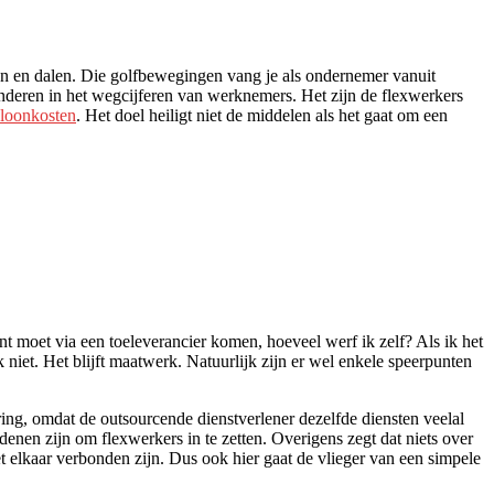
en en dalen. Die golfbewegingen vang je als ondernemer vanuit
randeren in het wegcijferen van werknemers. Het zijn de flexwerkers
 loonkosten
. Het doel heiligt niet de middelen als het gaat om een
 moet via een toeleverancier komen, hoeveel werf ik zelf? Als ik het
iet. Het blijft maatwerk. Natuurlijk zijn er wel enkele speerpunten
ng, omdat de outsourcende dienstverlener dezelfde diensten veelal
denen zijn om flexwerkers in te zetten. Overigens zegt dat niets over
t elkaar verbonden zijn. Dus ook hier gaat de vlieger van een simpele