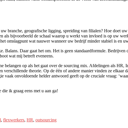
s uw branche, geografische ligging, spreiding van filialen? Hoe doet uw c
n als bijvoorbeeld de schaal waarop u werkt van invloed is op uw wer
het omslagpunt wat nauwer wanneer uw bedrijf minder stabiel is en uw 
lijke. Balans. Daar gaat het om. Het is geen standaardformule. Bedrijven
boot wat mij betreft eveneens.
nterne belangen op als het gaat over de sourcing mix. Afdelingen als HR
 verschillende theorie. Op de één of andere manier vinden ze elkaar dan
tegie vaak onvoldoende helder antwoord geeft op de cruciale vraag: ‘wa
 die ik graag eens met u aan ga!
l
,
flexwerkers
,
HR
,
outsourcing