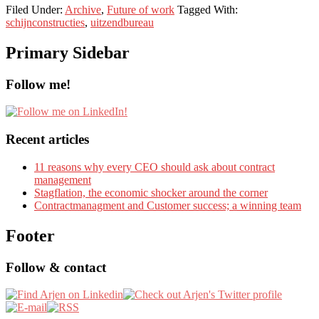
Filed Under:
Archive
,
Future of work
Tagged With:
schijnconstructies
,
uitzendbureau
Primary Sidebar
Follow me!
Recent articles
11 reasons why every CEO should ask about contract
management
Stagflation, the economic shocker around the corner
Contractmanagment and Customer success; a winning team
Footer
Follow & contact