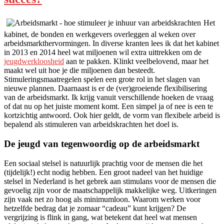
Het
kabinet, de bonden en werkgevers overleggen al weken over
arbeidsmarkthervormingen. In diverse kranten lees ik dat het kabinet
in 2013 en 2014 heel wat miljoenen wil extra uittrekken om de
jeugdwerkloosheid
aan te pakken. Klinkt veelbelovend, maar het
maakt wel uit hoe je die miljoenen dan besteedt.
Stimuleringsmaatregelen spelen een grote rol in het slagen van
nieuwe plannen. Daarnaast is er de (ver)groeiende flexibilisering
van de arbeidsmarkt. Ik krijg vanuit verschillende hoeken de vraag
of dat nu op het juiste moment komt. Een simpel ja of nee is een te
kortzichtig antwoord. Ook hier geldt, de vorm van flexibele arbeid is
bepalend als stimuleren van arbeidskrachten het doel is.
De jeugd van tegenwoordig op de arbeidsmarkt
Een sociaal stelsel is natuurlijk prachtig voor de mensen die het
(tijdelijk!) echt nodig hebben. Een groot nadeel van het huidige
stelsel in Nederland is het gebrek aan stimulans voor de mensen die
gevoelig zijn voor de maatschappelijk makkelijke weg. Uitkeringen
zijn vaak net zo hoog als minimumloon. Waarom werken voor
hetzelfde bedrag dat je zomaar “cadeau” kunt krijgen? De
vergrijzing is flink in gang, wat betekent dat heel wat mensen