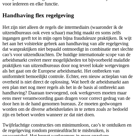
voor iedereen en elke functie.
Handhaving flex regelgeving
Het zijn niet alleen de regels die intermediairs (waaronder ik de
uitzendbureaus ook even schaar) machtig maakt en soms zelfs
ingangen geeft tot in mijn ogen bijna frauduleuze praktijken. Ik wijt
het aan het volstrekte gebrek aan handhaving van alle regelgeving
dat wanpraktijken niet bepaald ontmoedigt in combinatie met slechte
cao’s voor uitzendkrachten. De huidige internationale scope van de
arbeidsmarkt creëert meer mogelijkheden tot bijvoorbeeld malafide
praktijken van uitzendbureaus door nog teveel lokale wetgevingen
als het gaat om de Europese arbeidsmarkt. Het ontbreken van
uniformiteit bemoeilijkt controle. Echter, een nieuw actieplan van de
overheid is niet direct de oplossing. Wat heeft de arbeidsmarkt aan
een plan met nog meer regels als het in de basis al ontbreekt aan
handhaving? Daaraan toevoegend, ook werkgevers moeten maar
eens meer verantwoording gaan dragen voor correct gedrag van de
door hen in de hand genomen bureaus. Ze moeten gedwongen
worden om de diverse arbeidsrelaties in te zetten zoals ze bedoeld
zijn en beboet worden wanneer ze dat niet doen.
Twijfelachtige constructies om minimumloon, cao’s te ontduiken en
de regelgeving rondom premieafdracht te misbruiken, is
onacceptabel. Het brengt werknemers in meer onzekere