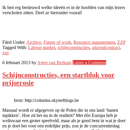
Ik ben erg benieuwd welke ideeën er in de hoofden van mijn lezers
verscholen zitten. Deel ze hieronder vooral!
Filed Under:
Archive
,
Future of work
,
Resource management
,
ZZP
Tagged With:
Labour market
,
schijnconstructies
,
uitzendcontract
,
zzp
6 februari 2013
by
Arjen van Berkum
Leave a Comment
Schijnconstructies, een startblok voor
prijserosie
bron: http://columns.skynetblogs.be
Massaal wordt er afgegeven op de Polen die in ons land ‘banen
inpikken’. Hoe zit het nu in de realiteit? Met één Europa heb je
weliswaar een groter speelveld, maar als je goed bent in wat je doet
en je doet het voor een redelijke prijs, zou je de concurrentieslag