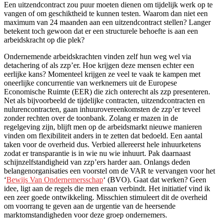
Een uitzendcontract zou puur moeten dienen om tijdelijk werk op te
vangen of om geschiktheid te kunnen testen. Waarom dan niet een
maximum van 24 maanden aan een uitzendcontract stellen? Langer
betekent toch gewoon dat er een structurele behoefte is aan een
arbeidskracht op die plek?
Ondernemende arbeidskrachten vinden zelf hun weg wel via
detachering of als zzp’er. Hoe krijgen deze mensen echter een
eerlijke kans? Momenteel krijgen ze veel te vaak te kampen met
oneerlijke concurrentie van werknemers uit de Europese
Economische Ruimte (EER) die zich onterecht als zzp presenteren.
Net als bijvoorbeeld de tijdelijke contracten, uitzendcontracten en
nulurencontracten, gaan inhuurovereenkomsten de zzp’er teveel
zonder rechten over de toonbank. Zolang er mazen in de
regelgeving zijn, blijft men op de arbeidsmarkt nieuwe manieren
vinden om flexibiliteit anders in te zetten dat bedoeld. Een aantal
taken voor de overheid dus. Verbied allereerst hele inhuurketens
zodat er transparantie is in wie nu wie inhuurt. Pak daarnaast
schijnzelfstandigheid van zzp’ers harder aan. Onlangs deden
belangenorganisaties een voorstel om de VAR te vervangen voor het
‘
Bewijs Van Ondernemersschap
‘ (BVO). Gaat dat werken? Geen
idee, ligt aan de regels die men eraan verbindt. Het initiatief vind ik
een zeer goede ontwikkeling. Misschien stimuleert dit de overheid
om voorrang te geven aan de urgentie van de heersende
marktomstandigheden voor deze groep ondernemers.