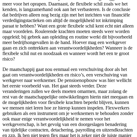
meer voor het oprapen. Daarnaast, de flexibele schil zoals we het
kenden, is langzamerhand ook aan het verbasteren. Is de conclusie
dat bedrijven alleen nog bezig zijn met het inrichten van financiële
verdedigingstactieken om altijd de mogelijkheid tot inkrimping
paraat te hebben? Want een grote flexibele schil kent echt niet alleen
maar voordelen. Roulerende krachten moeten steeds weer worden
opgeleid; bij gebrek aan opleiding en routine werkt dit bijvoorbeeld
meer bedrijfsongevallen in de hand. Hoever mag een werkgever
gaan en zich onttrekken aan verantwoordelijkheden? Wanneer is de
flexibele schil nut en noodzaak en wanneer wordt het een te groot
risico?
De maatschappij gaat nou eenmaal een verschuiving door als het
gaat om verantwoordelijkheden en risico’s, een verschuiving van
werkgever naar werknemer. De pensioenopbouw was hier wellicht
het eerste voorbeeld van. Het gaat steeds verder. Deze
veranderingen zullen we deels moeten omarmen, maar zolang de
rest van de maatschappelijke ontwikkelingen hierin niet meegaan en
de mogelijkheden voor flexibele krachten beperkt blijven, kunnen
we mensen niet leren hoe ze hierop kunnen inspelen. Flexwerkers
gebruiken als een instrument om je werknemers te behouden zonder
ook maar enige verantwoordelijkheid te nemen voor het
werkgeverschap, is het gevolg van een doorgeslagen benadering
van tijdelijke contracten, detachering, payrolling en uitzendkrachten
en zzp. Ik ben niet tegen flex maar het is zeker niet de juiste manier