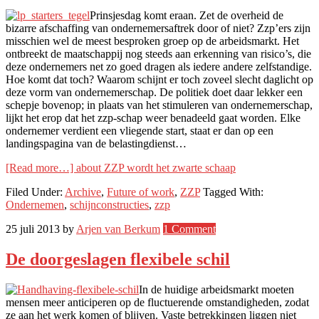
Prinsjesdag komt eraan. Zet de overheid de
bizarre afschaffing van ondernemersaftrek door of niet? Zzp’ers zijn
misschien wel de meest besproken groep op de arbeidsmarkt. Het
ontbreekt de maatschappij nog steeds aan erkenning van risico’s, die
deze ondernemers net zo goed dragen als iedere andere zelfstandige.
Hoe komt dat toch? Waarom schijnt er toch zoveel slecht daglicht op
deze vorm van ondernemerschap. De politiek doet daar lekker een
schepje bovenop; in plaats van het stimuleren van ondernemerschap,
lijkt het erop dat het zzp-schap weer benadeeld gaat worden. Elke
ondernemer verdient een vliegende start, staat er dan op een
landingspagina van de belastingdienst…
[Read more…]
about ZZP wordt het zwarte schaap
Filed Under:
Archive
,
Future of work
,
ZZP
Tagged With:
Ondernemen
,
schijnconstructies
,
zzp
25 juli 2013
by
Arjen van Berkum
1 Comment
De doorgeslagen flexibele schil
In de huidige arbeidsmarkt moeten
mensen meer anticiperen op de fluctuerende omstandigheden, zodat
ze aan het werk komen of blijven. Vaste betrekkingen liggen niet