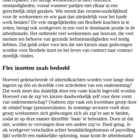
omstandigheden, vooral wanneer partijen met elkaar in een
gerechtelijk strijd geraken. Wie neemt dan verantwoordelijkheid
voor de werknemers en wie gaat dan uiteindelijk voor het harde
werk betalen? De vele mogelijkheden om flexibele krachten in te
zetten, brengt ook werkgevers in een veel te dominante positie in de
arbeidsmarkt. Het ontbreekt veel werknemers aan houvast, die veel
mensen ten behoeve van gezonde leefomstandigheden wel nodig
hebben. Dat geldt zeker voor hen die niet kiezen maar gedwongen
worden voor flexibele inzet en het leven van contract naar contract
moeilijk vinden.
Flex inzetten zoals bedoeld
Hoeveel gedetacheerde of uitzendkrachten worden voor lange duur
ingezet op één en dezelfde core activiteiten van een onderneming?
Dat werk moet dus duidelijk door een vaste kracht ingevuld worden.
Hoeveel van de zzp’ers kiezen daadwerkelijk zelf voor deze vorm
van ondernemerschap? Ouderen zijn vaak een kwetsbare groep door
de relatief hoge (pensioen)lasten. In sommige sectoren voelt deze
groep werknemers zich gedwongen zich als zzp’er aan te bieden,
zodat ze op deze manier diezelfde ‘baan’ te behouden. Doen ze dat
niet, worden ze vervangen door een andere zzp’er. Hard gelag. Je
als werkgever verschuilen achter bemiddelingsbureaus of payrolling
lijkt wellicht een makkelijke oplossing, maar komt de arbeidsmarkt