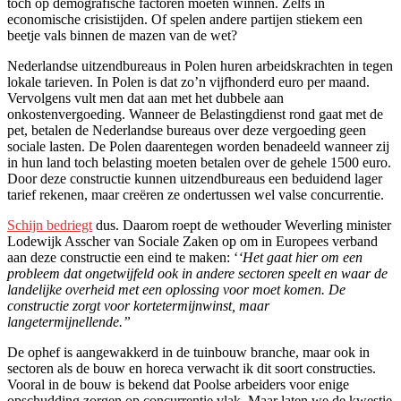
toch op demografische factoren moeten winnen. Zelfs in
economische crisistijden. Of spelen andere partijen stiekem een
beetje vals binnen de mazen van de wet?
Nederlandse uitzendbureaus in Polen huren arbeidskrachten in tegen
lokale tarieven. In Polen is dat zo’n vijfhonderd euro per maand.
Vervolgens vult men dat aan met het dubbele aan
onkostenvergoeding. Wanneer de Belastingdienst rond gaat met de
pet, betalen de Nederlandse bureaus over deze vergoeding geen
sociale lasten. De Polen daarentegen worden benadeeld wanneer zij
in hun land toch belasting moeten betalen over de gehele 1500 euro.
Door deze constructie kunnen uitzendbureaus een beduidend lager
tarief rekenen, maar creëren ze ondertussen wel valse concurrentie.
Schijn bedriegt
dus. Daarom roept de wethouder Weverling minister
Lodewijk Asscher van Sociale Zaken op om in Europees verband
aan deze constructie een eind te maken: ‘
‘Het gaat hier om een
probleem dat ongetwijfeld ook in andere sectoren speelt en waar de
landelijke overheid met een oplossing voor moet komen. De
constructie zorgt voor kortetermijnwinst, maar
langetermijnellende.”
De ophef is aangewakkerd in de tuinbouw branche, maar ook in
sectoren als de bouw en horeca verwacht ik dit soort constructies.
Vooral in de bouw is bekend dat Poolse arbeiders voor enige
opschudding zorgen op concurrentie vlak. Maar laten we de kwestie