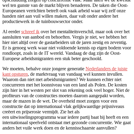
wel ten gunste van de markt blijven benaderen. De taken die Oost-
Europeanen verrichten betreft ook vaak arbeid waar wij zelf onze
handen niet aan vuil willen maken, daar valt onder andere het
productiewerk in de tuinbouwsector onder.
Al eerder
schreef ik
over het mentaliteitsverschil, maar ook over het
aansluiten van aanbod en behoeften. Vergis je niet, we hebben het
hier niet altijd over de gastarbeiders uit de jaren zestig en zeventig.
Er is genoeg werk waar niet voldoende kennis op eigen bodem voor
rondloopt, zoals in de IT wereld. Vandaag de dag zijn de Oost-
Europese arbeidsmigranten een stuk beter geschoold.
We moeten, behalve onze jongere generatie
Nederlanders de juiste
kant opsturen
, de marktvraag van vandaag wel kunnen invullen.
Waarom dan niet met arbeidsmigranten? We kunnen echter niet
concurreren met het loonniveau van een land als Polen. De kosten
zijn hier in het westen per slot van rekening ook veel hoger. Niet de
profiteurs van de constructies moeten daarom aangepakt worden,
maar de mazen in de wet. De overheid moet zorgen voor een
constructie dat op internationaal vlak gelijkwaardige prijsniveaus
creëert en prijserosie vermijdt. Zie het als
een uitwisselingsprogramma waar iedere partij baat bij heeft en een
internationaal speelveld ontstaat met gezonde concurrentie. Wie gaat
anders het vuile werk doen en de kennisschaarste aanvullen?