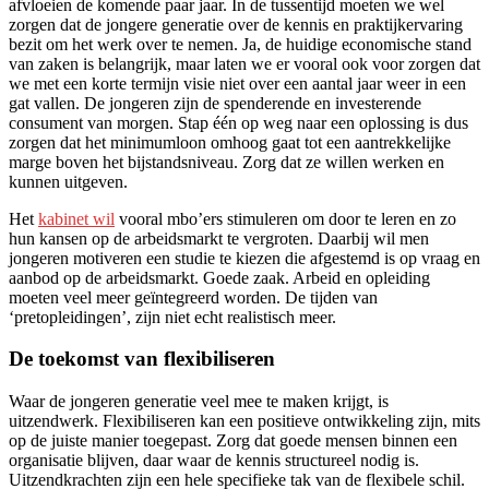
afvloeien de komende paar jaar. In de tussentijd moeten we wel
zorgen dat de jongere generatie over de kennis en praktijkervaring
bezit om het werk over te nemen. Ja, de huidige economische stand
van zaken is belangrijk, maar laten we er vooral ook voor zorgen dat
we met een korte termijn visie niet over een aantal jaar weer in een
gat vallen. De jongeren zijn de spenderende en investerende
consument van morgen. Stap één op weg naar een oplossing is dus
zorgen dat het minimumloon omhoog gaat tot een aantrekkelijke
marge boven het bijstandsniveau. Zorg dat ze willen werken en
kunnen uitgeven.
Het
kabinet wil
vooral mbo’ers stimuleren om door te leren en zo
hun kansen op de arbeidsmarkt te vergroten. Daarbij wil men
jongeren motiveren een studie te kiezen die afgestemd is op vraag en
aanbod op de arbeidsmarkt. Goede zaak. Arbeid en opleiding
moeten veel meer geïntegreerd worden. De tijden van
‘pretopleidingen’, zijn niet echt realistisch meer.
De toekomst van flexibiliseren
Waar de jongeren generatie veel mee te maken krijgt, is
uitzendwerk. Flexibiliseren kan een positieve ontwikkeling zijn, mits
op de juiste manier toegepast. Zorg dat goede mensen binnen een
organisatie blijven, daar waar de kennis structureel nodig is.
Uitzendkrachten zijn een hele specifieke tak van de flexibele schil.