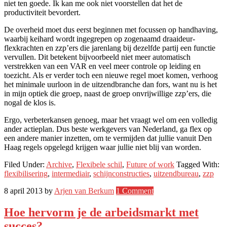
niet ten goede. Ik kan me ook niet voorstellen dat het de
productiviteit bevordert.
De overheid moet dus eerst beginnen met focussen op handhaving,
waarbij keihard wordt ingegrepen op zogenaamd draaideur-
flexkrachten en zzp’ers die jarenlang bij dezelfde partij een functie
vervullen. Dit betekent bijvoorbeeld niet meer automatisch
verstrekken van een VAR en veel meer controle op leiding en
toezicht. Als er verder toch een nieuwe regel moet komen, verhoog
het minimale uurloon in de uitzendbranche dan fors, want nu is het
in mijn optiek die groep, naast de groep onvrijwillige zzp’ers, die
nogal de klos is.
Ergo, verbeterkansen genoeg, maar het vraagt wel om een volledig
ander actieplan. Dus beste werkgevers van Nederland, ga flex op
een andere manier inzetten, om te vermijden dat jullie vanuit Den
Haag regels opgelegd krijgen waar jullie niet blij van worden.
Filed Under:
Archive
,
Flexibele schil
,
Future of work
Tagged With:
flexibilisering
,
intermediair
,
schijnconstructies
,
uitzendbureau
,
zzp
8 april 2013
by
Arjen van Berkum
1 Comment
Hoe hervorm je de arbeidsmarkt met
succes?