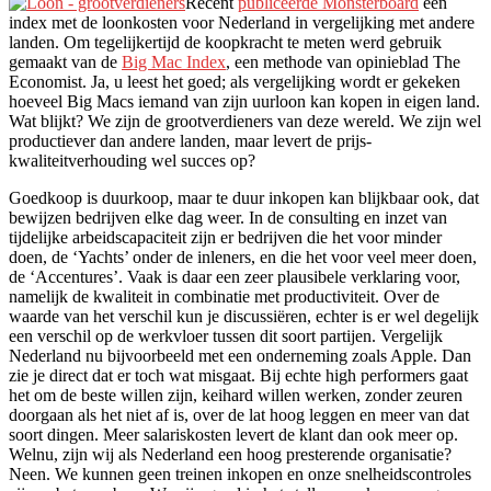
Recent
publiceerde Monsterboard
een
index met de loonkosten voor Nederland in vergelijking met andere
landen. Om tegelijkertijd de koopkracht te meten werd gebruik
gemaakt van de
Big Mac Index
, een methode van opinieblad The
Economist. Ja, u leest het goed; als vergelijking wordt er gekeken
hoeveel Big Macs iemand van zijn uurloon kan kopen in eigen land.
Wat blijkt? We zijn de grootverdieners van deze wereld. We zijn wel
productiever dan andere landen, maar levert de prijs-
kwaliteitverhouding wel succes op?
Goedkoop is duurkoop, maar te duur inkopen kan blijkbaar ook, dat
bewijzen bedrijven elke dag weer. In de consulting en inzet van
tijdelijke arbeidscapaciteit zijn er bedrijven die het voor minder
doen, de ‘Yachts’ onder de inleners, en die het voor veel meer doen,
de ‘Accentures’. Vaak is daar een zeer plausibele verklaring voor,
namelijk de kwaliteit in combinatie met productiviteit. Over de
waarde van het verschil kun je discussiëren, echter is er wel degelijk
een verschil op de werkvloer tussen dit soort partijen. Vergelijk
Nederland nu bijvoorbeeld met een onderneming zoals Apple. Dan
zie je direct dat er toch wat misgaat. Bij echte high performers gaat
het om de beste willen zijn, keihard willen werken, zonder zeuren
doorgaan als het niet af is, over de lat hoog leggen en meer van dat
soort dingen. Meer salariskosten levert de klant dan ook meer op.
Welnu, zijn wij als Nederland een hoog presterende organisatie?
Neen. We kunnen geen treinen inkopen en onze snelheidscontroles