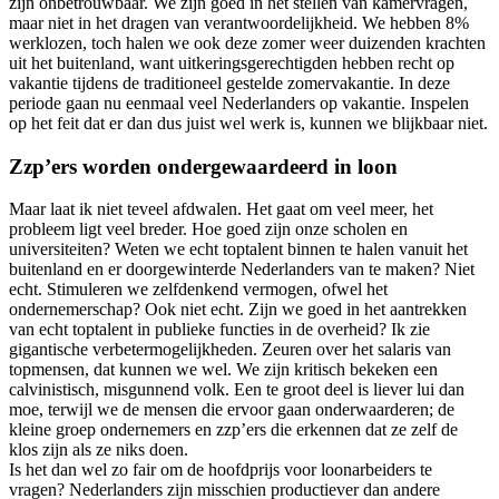
zijn onbetrouwbaar. We zijn goed in het stellen van kamervragen,
maar niet in het dragen van verantwoordelijkheid. We hebben 8%
werklozen, toch halen we ook deze zomer weer duizenden krachten
uit het buitenland, want uitkeringsgerechtigden hebben recht op
vakantie tijdens de traditioneel gestelde zomervakantie. In deze
periode gaan nu eenmaal veel Nederlanders op vakantie. Inspelen
op het feit dat er dan dus juist wel werk is, kunnen we blijkbaar niet.
Zzp’ers worden ondergewaardeerd in loon
Maar laat ik niet teveel afdwalen. Het gaat om veel meer, het
probleem ligt veel breder. Hoe goed zijn onze scholen en
universiteiten? Weten we echt toptalent binnen te halen vanuit het
buitenland en er doorgewinterde Nederlanders van te maken? Niet
echt. Stimuleren we zelfdenkend vermogen, ofwel het
ondernemerschap? Ook niet echt. Zijn we goed in het aantrekken
van echt toptalent in publieke functies in de overheid? Ik zie
gigantische verbetermogelijkheden. Zeuren over het salaris van
topmensen, dat kunnen we wel. We zijn kritisch bekeken een
calvinistisch, misgunnend volk. Een te groot deel is liever lui dan
moe, terwijl we de mensen die ervoor gaan onderwaarderen; de
kleine groep ondernemers en zzp’ers die erkennen dat ze zelf de
klos zijn als ze niks doen.
Is het dan wel zo fair om de hoofdprijs voor loonarbeiders te
vragen? Nederlanders zijn misschien productiever dan andere