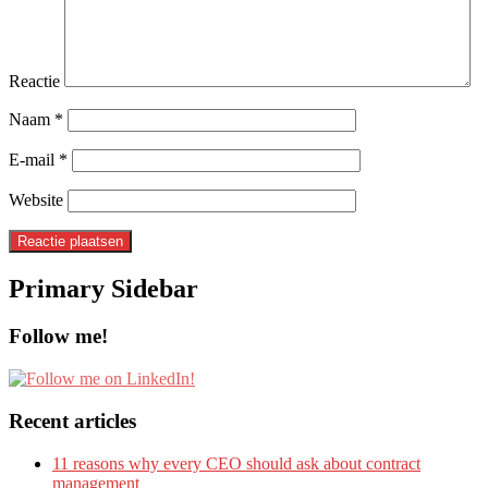
Reactie
Naam
*
E-mail
*
Website
Primary Sidebar
Follow me!
Recent articles
11 reasons why every CEO should ask about contract
management