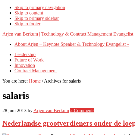
Skip to primary navigation
Skip to content
Skip to primary sidebar
Skip to footer
Arjen van Berkum | Technology & Contract Management Evangelist
About Arjen – Keynote Speaker & Technology Evangelist »
Leadership
Future of Work
Innovation
Contract Management
You are here:
Home
/
Archives for salaris
salaris
28 juni 2013
by
Arjen van Berkum
2 Comments
Nederlandse grootverdieners onder de loe