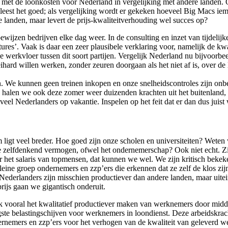
met de loonkosten voor Nederland in vergelijking met andere landen. 
leest het goed; als vergelijking wordt er gekeken hoeveel Big Macs iem
 landen, maar levert de prijs-kwaliteitverhouding wel succes op?
ijzen bedrijven elke dag weer. In de consulting en inzet van tijdelijke 
ures’. Vaak is daar een zeer plausibele verklaring voor, namelijk de kw
p de werkvloer tussen dit soort partijen. Vergelijk Nederland nu bijvoorb
eihard willen werken, zonder zeuren doorgaan als het niet af is, over d
. We kunnen geen treinen inkopen en onze snelheidscontroles zijn onbe
alen we ook deze zomer weer duizenden krachten uit het buitenland, w
eel Nederlanders op vakantie. Inspelen op het feit dat er dan dus juist
 ligt veel breder. Hoe goed zijn onze scholen en universiteiten? Weten 
zelfdenkend vermogen, ofwel het ondernemerschap? Ook niet echt. Zijn
 het salaris van topmensen, dat kunnen we wel. We zijn kritisch bekeken
ine groep ondernemers en zzp’ers die erkennen dat ze zelf de klos zijn
Nederlanders zijn misschien productiever dan andere landen, maar uiteind
prijs gaan we gigantisch onderuit.
ik vooral het kwalitatief productiever maken van werknemers door midde
te belastingschijven voor werknemers in loondienst. Deze arbeidskrach
dernemers en zzp’ers voor het verhogen van de kwaliteit van geleverd w