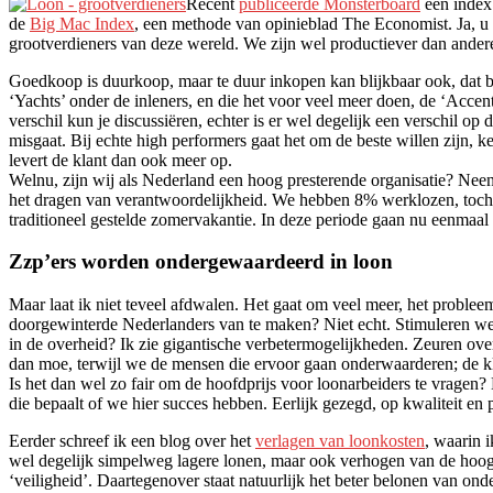
Recent
publiceerde Monsterboard
een index 
de
Big Mac Index
, een methode van opinieblad The Economist. Ja, u 
grootverdieners van deze wereld. We zijn wel productiever dan andere
Goedkoop is duurkoop, maar te duur inkopen kan blijkbaar ook, dat bew
‘Yachts’ onder de inleners, en die het voor veel meer doen, de ‘Accent
verschil kun je discussiëren, echter is er wel degelijk een verschil o
misgaat. Bij echte high performers gaat het om de beste willen zijn, k
levert de klant dan ook meer op.
Welnu, zijn wij als Nederland een hoog presterende organisatie? Neen
het dragen van verantwoordelijkheid. We hebben 8% werklozen, toch h
traditioneel gestelde zomervakantie. In deze periode gaan nu eenmaal v
Zzp’ers worden ondergewaardeerd in loon
Maar laat ik niet teveel afdwalen. Het gaat om veel meer, het probleem
doorgewinterde Nederlanders van te maken? Niet echt. Stimuleren we 
in de overheid? Ik zie gigantische verbetermogelijkheden. Zeuren over
dan moe, terwijl we de mensen die ervoor gaan onderwaarderen; de kle
Is het dan wel zo fair om de hoofdprijs voor loonarbeiders te vragen? 
die bepaalt of we hier succes hebben. Eerlijk gezegd, op kwaliteit en 
Eerder schreef ik een blog over het
verlagen van loonkosten
, waarin 
wel degelijk simpelweg lagere lonen, maar ook verhogen van de hoogs
‘veiligheid’. Daartegenover staat natuurlijk het beter belonen van on