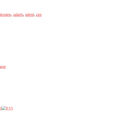
nkosten
,
salaris
,
talent
,
zzp
ment