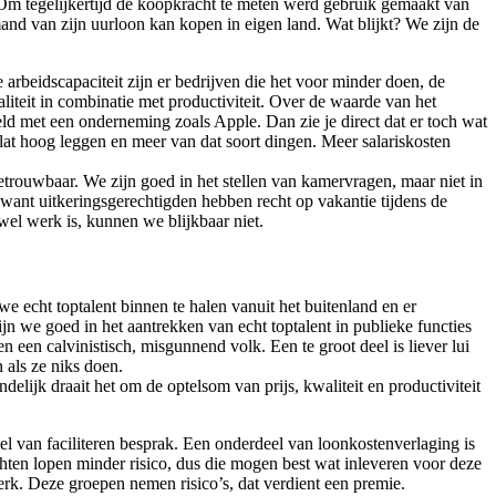
Om tegelijkertijd de koopkracht te meten werd gebruik gemaakt van
and van zijn uurloon kan kopen in eigen land. Wat blijkt? We zijn de
arbeidscapaciteit zijn er bedrijven die het voor minder doen, de
aliteit in combinatie met productiviteit. Over de waarde van het
eeld met een onderneming zoals Apple. Dan zie je direct dat er toch wat
e lat hoog leggen en meer van dat soort dingen. Meer salariskosten
trouwbaar. We zijn goed in het stellen van kamervragen, maar niet in
ant uitkeringsgerechtigden hebben recht op vakantie tijdens de
 wel werk is, kunnen we blijkbaar niet.
we echt toptalent binnen te halen vanuit het buitenland en er
 we goed in het aantrekken van echt toptalent in publieke functies
 een calvinistisch, misgunnend volk. Een te groot deel is liever lui
 als ze niks doen.
elijk draait het om de optelsom van prijs, kwaliteit en productiviteit
l van faciliteren besprak. Een onderdeel van loonkostenverlaging is
ten lopen minder risico, dus die mogen best wat inleveren voor deze
erk. Deze groepen nemen risico’s, dat verdient een premie.