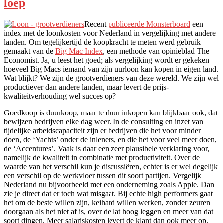
loep
Recent
publiceerde Monsterboard
een
index met de loonkosten voor Nederland in vergelijking met andere
landen. Om tegelijkertijd de koopkracht te meten werd gebruik
gemaakt van de
Big Mac Index
, een methode van opinieblad The
Economist. Ja, u leest het goed; als vergelijking wordt er gekeken
hoeveel Big Macs iemand van zijn uurloon kan kopen in eigen land.
Wat blijkt? We zijn de grootverdieners van deze wereld. We zijn wel
productiever dan andere landen, maar levert de prijs-
kwaliteitverhouding wel succes op?
Goedkoop is duurkoop, maar te duur inkopen kan blijkbaar ook, dat
bewijzen bedrijven elke dag weer. In de consulting en inzet van
tijdelijke arbeidscapaciteit zijn er bedrijven die het voor minder
doen, de ‘Yachts’ onder de inleners, en die het voor veel meer doen,
de ‘Accentures’. Vaak is daar een zeer plausibele verklaring voor,
namelijk de kwaliteit in combinatie met productiviteit. Over de
waarde van het verschil kun je discussiëren, echter is er wel degelijk
een verschil op de werkvloer tussen dit soort partijen. Vergelijk
Nederland nu bijvoorbeeld met een onderneming zoals Apple. Dan
zie je direct dat er toch wat misgaat. Bij echte high performers gaat
het om de beste willen zijn, keihard willen werken, zonder zeuren
doorgaan als het niet af is, over de lat hoog leggen en meer van dat
soort dingen. Meer salariskosten levert de klant dan ook meer op.