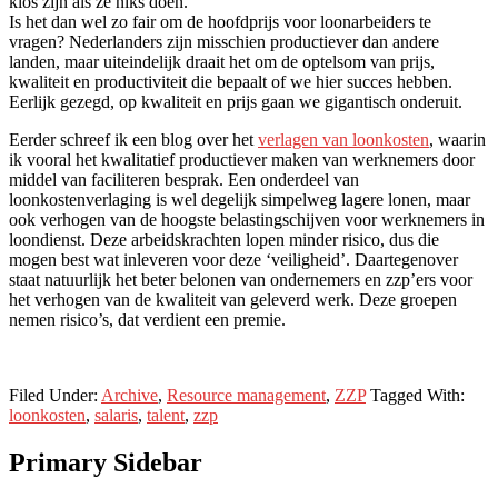
klos zijn als ze niks doen.
Is het dan wel zo fair om de hoofdprijs voor loonarbeiders te
vragen? Nederlanders zijn misschien productiever dan andere
landen, maar uiteindelijk draait het om de optelsom van prijs,
kwaliteit en productiviteit die bepaalt of we hier succes hebben.
Eerlijk gezegd, op kwaliteit en prijs gaan we gigantisch onderuit.
Eerder schreef ik een blog over het
verlagen van loonkosten
, waarin
ik vooral het kwalitatief productiever maken van werknemers door
middel van faciliteren besprak. Een onderdeel van
loonkostenverlaging is wel degelijk simpelweg lagere lonen, maar
ook verhogen van de hoogste belastingschijven voor werknemers in
loondienst. Deze arbeidskrachten lopen minder risico, dus die
mogen best wat inleveren voor deze ‘veiligheid’. Daartegenover
staat natuurlijk het beter belonen van ondernemers en zzp’ers voor
het verhogen van de kwaliteit van geleverd werk. Deze groepen
nemen risico’s, dat verdient een premie.
Filed Under:
Archive
,
Resource management
,
ZZP
Tagged With:
loonkosten
,
salaris
,
talent
,
zzp
Primary Sidebar