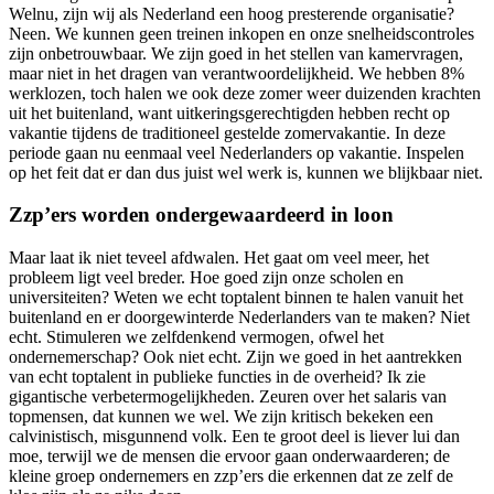
Welnu, zijn wij als Nederland een hoog presterende organisatie?
Neen. We kunnen geen treinen inkopen en onze snelheidscontroles
zijn onbetrouwbaar. We zijn goed in het stellen van kamervragen,
maar niet in het dragen van verantwoordelijkheid. We hebben 8%
werklozen, toch halen we ook deze zomer weer duizenden krachten
uit het buitenland, want uitkeringsgerechtigden hebben recht op
vakantie tijdens de traditioneel gestelde zomervakantie. In deze
periode gaan nu eenmaal veel Nederlanders op vakantie. Inspelen
op het feit dat er dan dus juist wel werk is, kunnen we blijkbaar niet.
Zzp’ers worden ondergewaardeerd in loon
Maar laat ik niet teveel afdwalen. Het gaat om veel meer, het
probleem ligt veel breder. Hoe goed zijn onze scholen en
universiteiten? Weten we echt toptalent binnen te halen vanuit het
buitenland en er doorgewinterde Nederlanders van te maken? Niet
echt. Stimuleren we zelfdenkend vermogen, ofwel het
ondernemerschap? Ook niet echt. Zijn we goed in het aantrekken
van echt toptalent in publieke functies in de overheid? Ik zie
gigantische verbetermogelijkheden. Zeuren over het salaris van
topmensen, dat kunnen we wel. We zijn kritisch bekeken een
calvinistisch, misgunnend volk. Een te groot deel is liever lui dan
moe, terwijl we de mensen die ervoor gaan onderwaarderen; de
kleine groep ondernemers en zzp’ers die erkennen dat ze zelf de